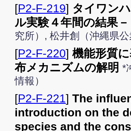
[
P2-F-219
]
タイワンハ
ル実験４年間の結果－
究所）, 松井創（沖縄県
[
P2-F-220
]
機能形質に
布メカニズムの解明
*
情報）
[
P2-F-221
]
The influe
introduction on the 
species and the con