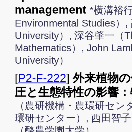
management
*横溝裕行（Na
Environmental Studie
University）, 深谷肇一（The In
Mathematics）, John Lam
University）
[
P2-F-222
]
外来植物の
圧と生態特性の影響：
（農研機構・農環研センタ
環研センター）, 西田智子
（酪農学園大学）