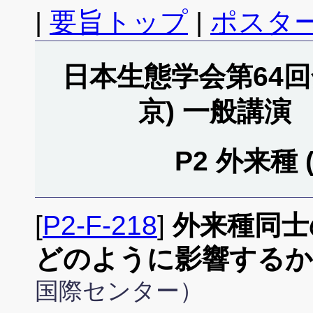
|
要旨トップ
|
ポスタ
日本生態学会第64回全
京) 一般講演
P2 外来種 
[
P2-F-218
]
外来種同士
どのように影響するか
国際センター）