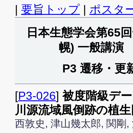
|
要旨トップ
|
ポスタ
日本生態学会第65回全
幌) 一般講演
P3 遷移・更新
[
P3-026
]
被度階級デー
川源流域風倒跡の植生
西敦史, 津山幾太郎, 関