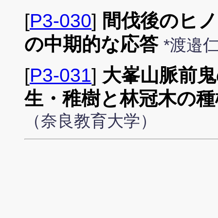
[
P3-030
]
間伐後のヒノ
の中期的な応答
*渡邉
[
P3-031
]
大峯山脈前鬼
生・稚樹と林冠木の種
（奈良教育大学）