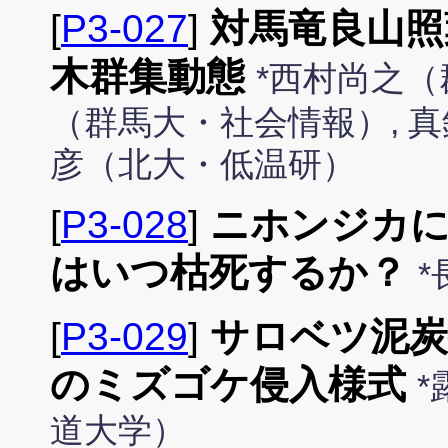
[
P3-027
]
対馬竜良山照
木群集動態
*西村尚之（
（群馬大・社会情報）, 真
彦（北大・低温研）
[
P3-028
]
ニホンジカに
はいつ枯死するか？
[
P3-029
]
サロベツ泥炭
のミズゴケ侵入様式
*
道大学）