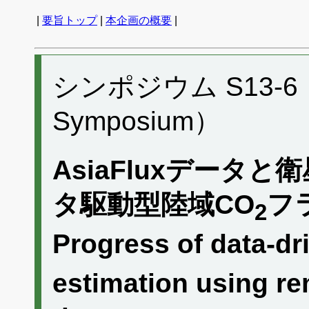
|
要旨トップ
|
本企画の概要
|
シンポジウム S13-6 （P
Symposium）
AsiaFluxデータ
タ駆動型陸域CO
フ
2
Progress of data-dri
estimation using r