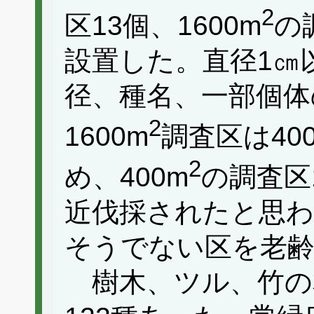
2
区13個、1600m
の
設置した。直径1㎝
径、種名、一部個体
2
1600m
調査区は40
2
め、400m
の調査区
近伐採されたと思わ
そうでない区を老
樹木、ツル、竹の本