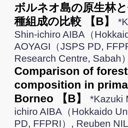
ボルネオ島の原生林と
種組成の比較 【B】
*
Shin-ichiro AIBA（Hokkai
AOYAGI（JSPS PD, FFPR
Research Centre, Sabah
Comparison of forest
composition in prima
Borneo 【B】
*Kazuki
ichiro AIBA（Hokkaido U
PD, FFPRI）, Reuben NIL