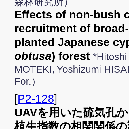
森林研究所）
Effects of non-bush 
recruitment of broad-
planted Japanese cyp
obtusa
) forest
*Hitosh
MOTEKI, Yoshizumi HISADA
For.）
[
P2-128
]
UAVを用いた硫気孔
植生指数の相関関係の