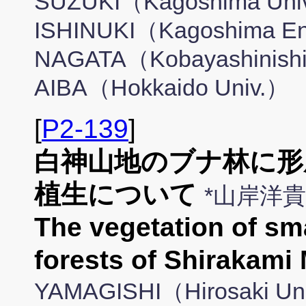
SUZUKI（Kagoshima Univ
ISHINUKI（Kagoshima Env
NAGATA（Kobayashinishi H
AIBA（Hokkaido Univ.）
[
P2-139
]
白神山地のブナ林に形
植生について
*山岸洋
The vegetation of sm
forests of Shirakami
YAMAGISHI（Hirosaki Un