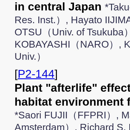
in central Japan
*Tak
Res. Inst.）, Hayato IIJ
OTSU（Univ. of Tsukuba）
KOBAYASHI（NARO）, Ka
Univ.）
[
P2-144
]
Plant "afterlife" effect
habitat environment
*Saori FUJII（FFPRI）, 
Amsterdam）, Richard S