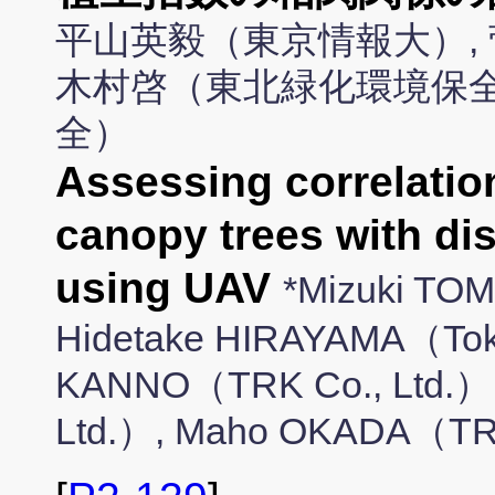
平山英毅（東京情報大）,
木村啓（東北緑化環境保全
全）
Assessing correlation
canopy trees with di
using UAV
*Mizuki TOM
Hidetake HIRAYAMA（Tokyo 
KANNO（TRK Co., Ltd.）,
Ltd.）, Maho OKADA（TRK