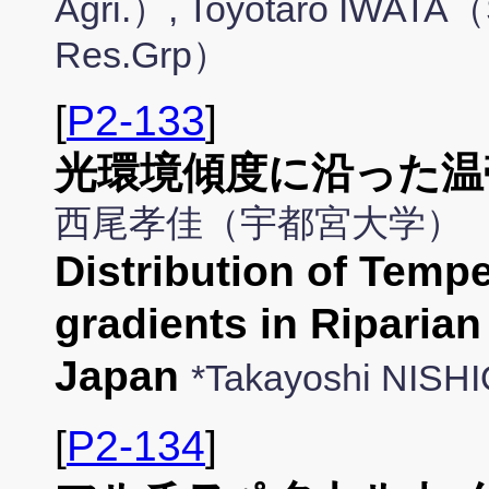
Agri.）, Toyotaro IWATA（
Res.Grp）
[
P2-133
]
光環境傾度に沿った温
西尾孝佳（宇都宮大学）
Distribution of Tempe
gradients in Riparian
Japan
*Takayoshi NISH
[
P2-134
]