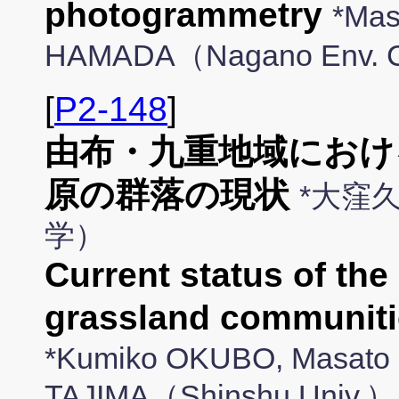
photogrammetry
*Mas
HAMADA（Nagano Env. Co
[
P2-148
]
由布・九重地域におけ
原の群落の現状
*大窪
学）
Current status of the
grassland communitie
*Kumiko OKUBO, Masato
TAJIMA（Shinshu Univ.）