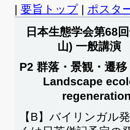
|
要旨トップ
|
ポスタ
日本生態学会第68回全
山) 一般講演
P2 群落・景観・遷移・更新
Landscape ecol
regeneratio
【B】バイリンガル