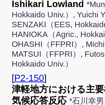
Ishikari Lowland
*Mun
Hokkaido Univ.）, Yuic
SENZAKI（EES, Hokkaido
HANIOKA（Agric., Hokkai
OHASHI（FFPRI）, Michi
MATSUI（FFPRI）, Futos
Hokkaido Univ.）
[
P2-150
]
津軽地方における主要
気候応答反応
*石川幸