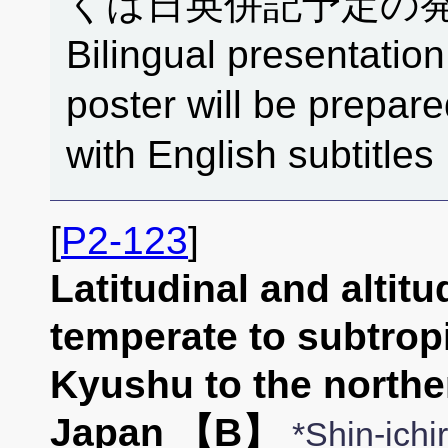
くは日英併記予定の発
Bilingual presentation
poster will be prepar
with English subtitles
[
P2-123
]
Latitudinal and altitu
temperate to subtrop
Kyushu to the northe
Japan 【B】
*Shin-ich