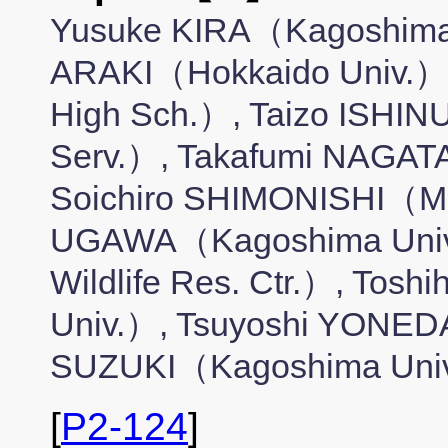
Yusuke KIRA（Kagoshima
ARAKI（Hokkaido Univ.）,
High Sch.）, Taizo ISHIN
Serv.）, Takafumi NAGAT
Soichiro SHIMONISHI（Miy
UGAWA（Kagoshima Univ
Wildlife Res. Ctr.）, Tos
Univ.）, Tsuyoshi YONED
SUZUKI（Kagoshima Uni
[
P2-124
]