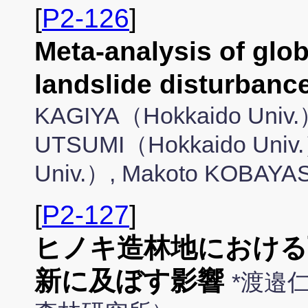
[
P2-126
]
Meta-analysis of glob
landslide disturbanc
KAGIYA（Hokkaido Univ.
UTSUMI（Hokkaido Univ.
Univ.）, Makoto KOBAYA
[
P2-127
]
ヒノキ造林地における
新に及ぼす影響
*渡邉