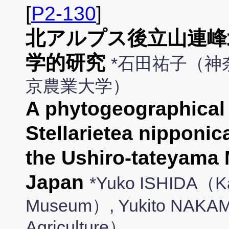
[
P2-130
]
北アルプス後立山連峰
学的研究
*石田祐子（神
京農業大学）
A phytogeographical 
Stellarietea nipponic
the Ushiro-tateyama 
Japan
*Yuko ISHIDA（Ka
Museum）, Yukito NAKAM
Agriculture）