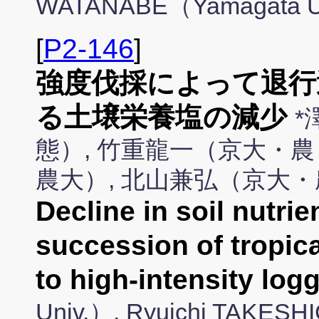
WATANABE（Yamagata U
[
P2-146
]
強度伐採によって退行
る土壌栄養塩の減少
*
態）, 竹重龍一（京大・農
農大）, 北山兼弘（京大
Decline in soil nutrie
succession of tropic
to high-intensity log
Univ.）, Ryuichi TAKESH