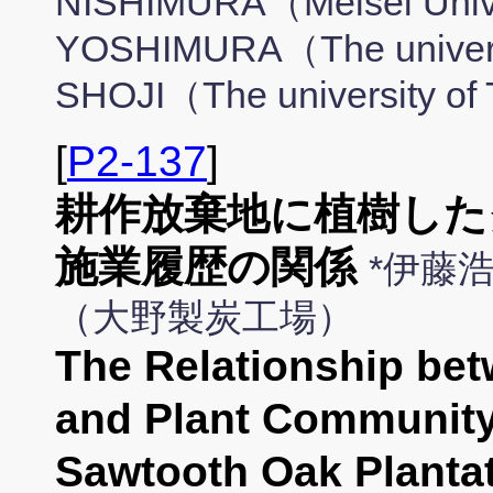
NISHIMURA（Meisei Unive
YOSHIMURA（The universi
SHOJI（The university of
[
P2-137
]
耕作放棄地に植樹した
施業履歴の関係
*伊藤
（大野製炭工場）
The Relationship be
and Plant Community
Sawtooth Oak Plantat