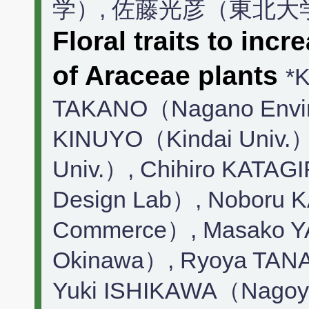
学）, 佐藤光彦（東北大
Floral traits to inc
of Araceae plants
*K
TAKANO（Nagano Enviro
KINUYO（Kindai Univ.）
Univ.）, Chihiro KATAGI
Design Lab）, Noboru 
Commerce）, Masako 
Okinawa）, Ryoya TANA
Yuki ISHIKAWA（Nagoya 