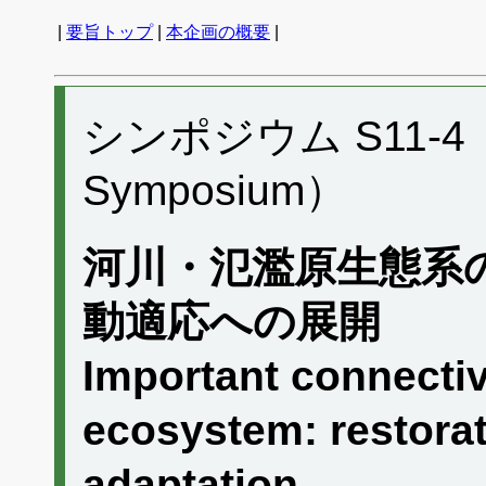
|
要旨トップ
|
本企画の概要
|
シンポジウム S11-4 （P
Symposium）
河川・氾濫原生態系
動適応への展開
Important connectivi
ecosystem: restora
adaptation