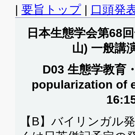
|
要旨トップ
|
口頭発表
日本生態学会第68回全
山) 一般講
D03 生態学教育・普及
popularization of
16:1
【B】バイリンガル