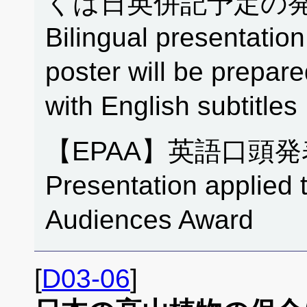
くは日英併記予定の発
Bilingual presentation
poster will be prepar
with English subtitles
【EPAA】英語口頭
Presentation applied 
Audiences Award
[
D03-06
]