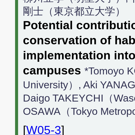
剛士（東京都立大学）
Potential contribut
conservation of ha
implementation into
campuses
*Tomoyo 
University）, Aki YANA
Daigo TAKEYCHI（Wased
OSAWA（Tokyo Metropoli
[
W05-3
]