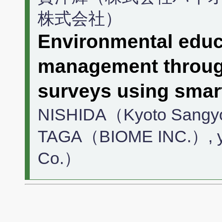
株式会社）
Environmental edu
management throug
surveys using sma
NISHIDA（Kyoto Sangyo 
TAGA（BIOME INC.）, 
Co.）