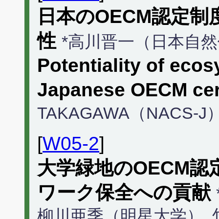
日本のOECM認定
性
*高川晋一（日本自
Potentiality of eco
Japanese OECM certi
TAKAGAWA（NACS-J
[
W05-2
]
大学緑地のOECM
ワーク保全への貢献
柳川亜季（明星大学）, 