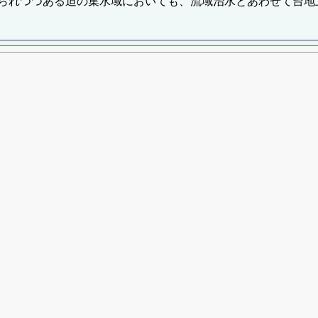
られつつある迫の集水域においても、流域治水とあわせて台地