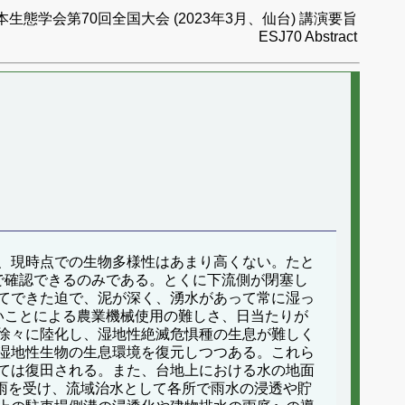
本生態学会第70回全国大会 (2023年3月、仙台) 講演要旨
ESJ70 Abstract
、現時点での生物多様性はあまり高くない。たと
で確認できるのみである。とくに下流側が閉塞し
てできた迫で、泥が深く、湧水があって常に湿っ
いことによる農業機械使用の難しさ、日当たりが
徐々に陸化し、湿地性絶滅危惧種の生息が難しく
湿地性生物の生息環境を復元しつつある。これら
ては復田される。また、台地上における水の地面
豪雨を受け、流域治水として各所で雨水の浸透や貯