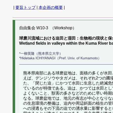
|
要旨トップ
|
本企画の概要
|
自由集会 W10-3 （Workshop）
球磨川流域における迫田と湿田：生物相の現状と保
Wetland fields in valleys within the Kuma River b
*一柳英隆（熊本県立大学）
*Hidetaka ICHIYANAGI（Pref. Univ. of Kumamoto）
熊本県南部にある球磨盆地は、面積の多くが水田
えば、デンジソウやタガメは、それぞれ2つの圃
た、「閉じた迫」にかつて水田に生息した絶滅危
ているのが特徴である。迫は、かつては水田とし
よくないこと、獣害の多さなどのために早い時期
なる。球磨盆地では、地元の有志が中心となりな
の生息環境の整備は、迫内や周辺斜面の植生の管
への浸透もその下流の迫での湧水量に影響すると