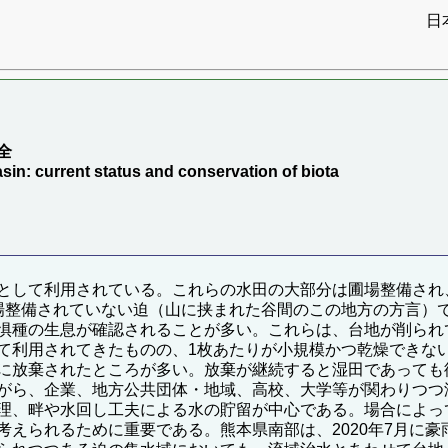
日
全
asin: current status and conservation of biota
として利用されている。これらの水田の大部分は圃場整備され
場整備されていない迫（山に挟まれた谷間のこの地方の方言）
惧種の生息が確認されることが多い。これらは、台地が削られ
て利用されてきたものの、1枚あたりが小規模かつ乾燥できな
に放棄されたところが多い。放棄が継続すると湿田であっても
がら、企業、地方公共団体・地域、高校、大学等が関わりつつ
理、畔や水回し工夫による水の貯留が中心である。場合によっ
考えられるために重要である。熊本県南部は、2020年7月に