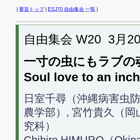
|
要旨トップ
|
ESJ70 自由集会 一覧
|
自由集会 W20 3月20日 
一寸の虫にもラブの魂
Soul love to an inc
日室千尋（沖縄病害虫防
農学部）, 宮竹貴久（
究科）
Chihiro HIMURO（Okinawa