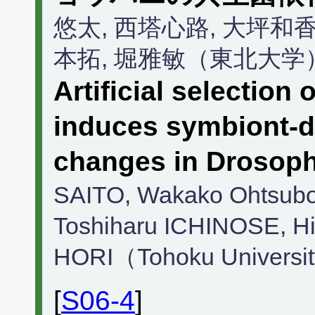
悠太, 西塔心路, 大坪和香
本拓, 堀雅敏（東北大学
Artificial selection 
induces symbiont-
changes in Drosoph
SAITO, Wakako Ohtsubo
Toshiharu ICHINOSE, H
HORI（Tohoku Universi
[
S06-4
]