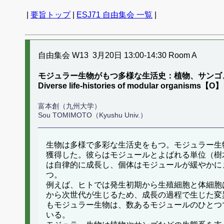
|
要旨トップ
|
ESJ71 自由集会 一覧
|
自由集会 W13 3月20日 13:00-14:30 Room A
モジュラー生物がもつ多様な生活史：植物、サンゴ
Diverse life-histories of modular organisms【O】
富本創（九州大学）
Sou TOMIMOTO（Kyushu Univ.）
生物は多様で多彩な生活史をもつ。モジュラー生
獲得した。彼らはモジュールとよばれる単位（樹
は自律的に成長し、個体はモジュールが緩やかに
つ。
例えば、ヒトでは発生初期から生殖細胞と体細胞
から次世代が生じるため、成長の過程で生じた変
もモジュラー生物は、数あるモジュールのひとつ
いる。