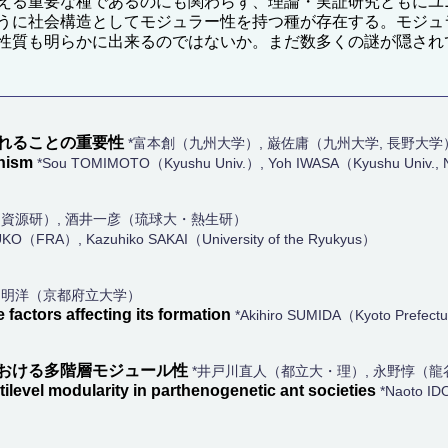
える重要な種であるのにも関わらず、理論・実証研究ともにユ
うに社会構造としてモジュラー性を持つ種が存在する。モジュ
性質も明らかに出来るのではないか。まだ数多くの謎が隠され
れることの重要性
*富本創（九州大学）, 巌佐庸（九州大学, 長野大学
anism
*Sou TOMIMOTO（Kyushu Univ.）, Yoh IWASA（Kyushu Univ., N
資源研）, 酒井一彦（琉球大・熱生研）
KO（FRA）, Kazuhiko SAKAI（University of the Ryukyus）
田明洋（京都府立大学）
factors affecting its formation
*Akihiro SUMIDA（Kyoto Prefectu
おける多階層モジュール性
*井戸川直人（都立大・理）, 永野惇（龍
ilevel modularity in parthenogenetic ant societies
*Naoto I