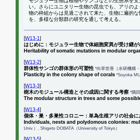
モジュラー生物は植物やサンゴなどの生態系を支
い。さらにユニタリー生物の昆虫でも、アリのよ
物の枠組からは見過ごされて来た、生物に遍的な
を、多様な分類群の研究を通して考える。
[
W13-1
]
はじめに：モジュラー生物で体細胞変異が受け継が
Heritability of somatic mutations in modular org
[
W13-2
]
群体性サンゴの群体形の可塑性
*向草世香（水研機構・
Plasticity in the colony shape of corals
*Soyoka MU
[
W13-3
]
樹木のモジュール構造とその成因に関する考察
*隅
The modular structure in trees and some possible 
[
W13-4
]
個体・巣・多巣性コロニー：単為生殖アリの社会に
Individuals, nests and polydomous colonies: mult
Univ.）, Shigeto DOBATA（University of Tokyo）
[
W13-5
]