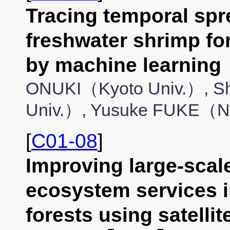
Tracing temporal spr
freshwater shrimp for
by machine learni
ONUKI（Kyoto Univ.）, 
Univ.）, Yusuke FUKE（
[
C01-08
]
Improving large-scal
ecosystem services i
forests using satellit