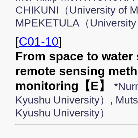
CHIKUNI（University of M
MPEKETULA（University 
[
C01-10
]
From space to water s
remote sensing metho
monitoring【E】
*Nu
Kyushu University）, Mu
Kyushu University）