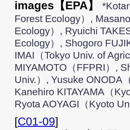
images【EPA】
*Kota
Forest Ecology）, Masano
Ecology）, Ryuichi TAKE
Ecology）, Shogoro FUJI
IMAI（Tokyo Univ. of Agri
MIYAMOTO（FFPRI）, Shin
Univ.）, Yusuke ONODA（K
Kanehiro KITAYAMA（Kyoto
Ryota AOYAGI（Kyoto Uni
[
C01-09
]