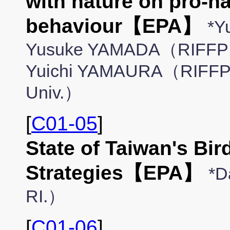
with nature on pro-na
behaviour【EPA】
*Y
Yusuke YAMADA（RIFFP）
Yuichi YAMAURA（RIFFP
Univ.）
[
C01-05
]
State of Taiwan's Bi
Strategies【EPA】
*D
RI.）
[
C01-06
]