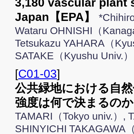
3,180 vascular plant
Japan【EPA】
*Chihi
Wataru OHNISHI（Kanagawa
Tetsukazu YAHARA（Kyush
SATAKE（Kyushu Univ.）
[
C01-03
]
公共緑地における自然
強度は何で決まるのか
TAMARI（Tokyo univ.）,
SHINYICHI TAKAGAWA