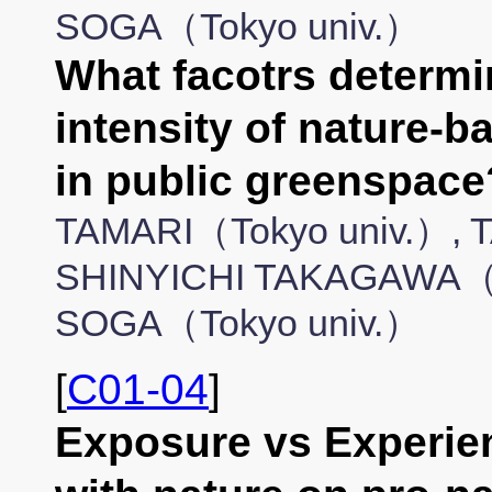
SOGA（Tokyo univ.）
What facotrs determi
intensity of nature-
in public greenspa
TAMARI（Tokyo univ.）,
SHINYICHI TAKAGAWA
SOGA（Tokyo univ.）
[
C01-04
]
Exposure vs Experien