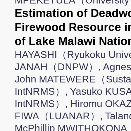
MPEKETULA（University 
Estimation of Deadw
Firewood Resource 
of Lake Malawi Nati
HAYASHI（Ryukoku Univer
JANAH（DNPW）, Agne
John MATEWERE（Sustain
IntNRMS）, Yasuko KUSAK
IntNRMS）, Hiromu OK
FIWA（LUANAR）, Talan
McPhillip MWITHOKON