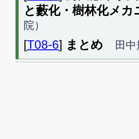
と藪化・樹林化メカ
院）
[
T08-6
]
まとめ
田中