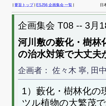
|
要旨トップ
|
ESJ56 企画集会 一覧
|
日
企画集会 T08 -- 3月18
河川敷の薮化・樹林
の治水対策で大丈夫
企画者： 佐々木 寧, 田
1）藪化・樹林化の
ツル植物の大繁茂で