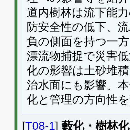
道内樹林は流下能力
防安全性の低下、流
負の側面を持つ一方
漂流物捕捉で災害低
化の影響は土砂堆積
治水面にも影響。本
化と管理の方向性を
[
T08-1
]
藪化・樹林化