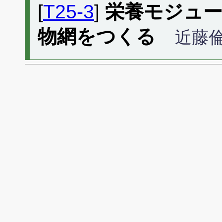
[
T25-3
]
栄養モジュ
物網をつくる
近藤