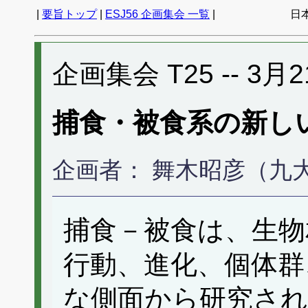
|
要旨トップ
|
ESJ56 企画集会 一覧
|
日
企画集会 T25 -- 3月2
捕食・被食系の新し
企画者： 舞木昭彦（九
捕食－被食は、生物
行動、進化、個体群
な側面から研究され