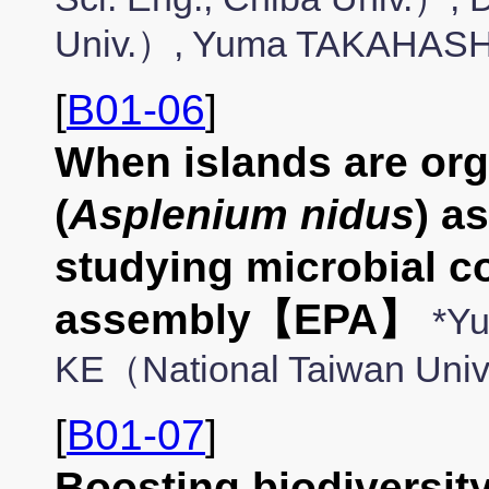
Univ.）, Yuma TAKAHASHI
[
B01-06
]
When islands are org
(
Asplenium nidus
) a
studying microbial 
assembly【EPA】
*Yu
KE（National Taiwan Univ
[
B01-07
]
Boosting biodiversit