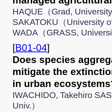
managed agricultura
HAQUE（Grad, University 
SAKATOKU（University o
WADA（GRASS, Universit
[
B01-04
]
Does species aggrega
mitigate the extincti
in urban ecosyste
IWACHIDO, Takehiro SA
Univ.）