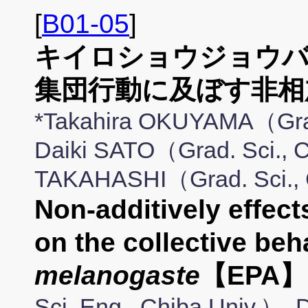
[
B01-05
]
キイロショウジョウバ
集団行動に及ぼす非相
*Takahira OKUYAMA（Grad.
Daiki SATO（Grad. Sci., 
TAKAHASHI（Grad. Sci., 
Non-additively effect
on the collective beh
melanogaste
【EPA】
Sci. Eng., Chiba Univ.）,