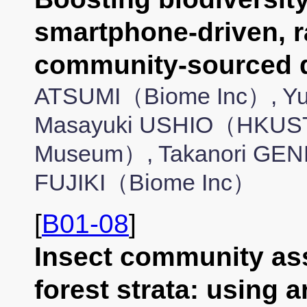
smartphone-driven, r
community-sourced
ATSUMI（Biome Inc）, Yu
Masayuki USHIO（HKUST）
Museum）, Takanori GE
FUJIKI（Biome Inc）
[
B01-08
]
Insect community ass
forest strata: using ar