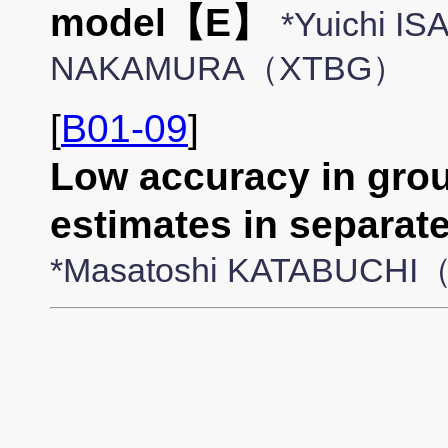
model【E】
*Yuichi IS
NAKAMURA（XTBG）
[
B01-09
]
Low accuracy in group
estimates in separa
*Masatoshi KATABUCH