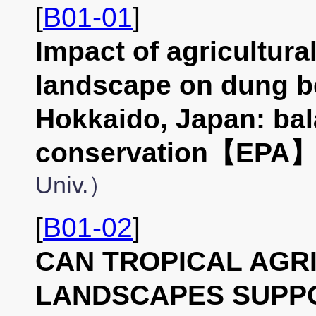
[
B01-01
]
Impact of agricultur
landscape on dung b
Hokkaido, Japan: bal
conservation【EPA
Univ.）
[
B01-02
]
CAN TROPICAL AGR
LANDSCAPES SUPPO