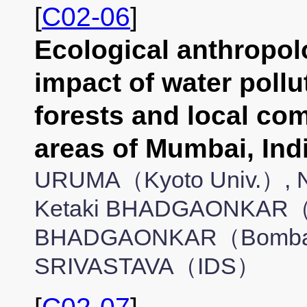
[
C02-06
]
Ecological anthropol
impact of water poll
forests and local com
areas of Mumbai, 
URUMA（Kyoto Univ.）, N
Ketaki BHADGAONKAR（B
BHADGAONKAR（Bombay61
SRIVASTAVA（IDS）