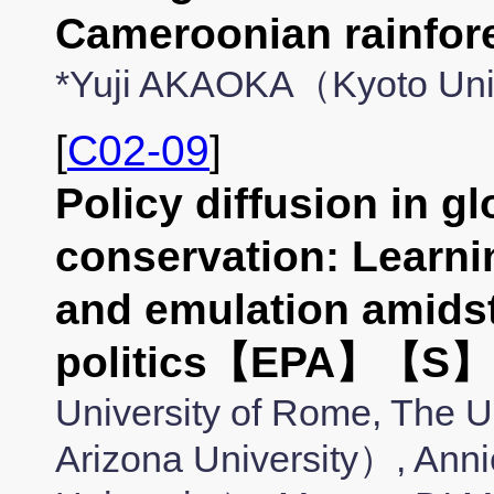
Cameroonian rainf
*Yuji AKAOKA（Kyoto Uni
[
C02-09
]
Policy diffusion in gl
conservation: Learni
and emulation amids
politics【EPA】【S】
University of Rome, The Un
Arizona University）, A