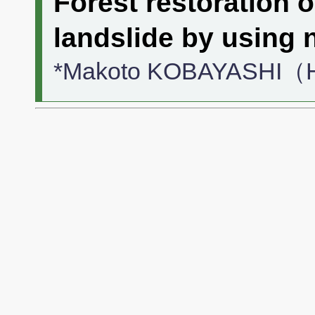
Forest restoration o
landslide by using n
*Makoto KOBAYASHI（Ho