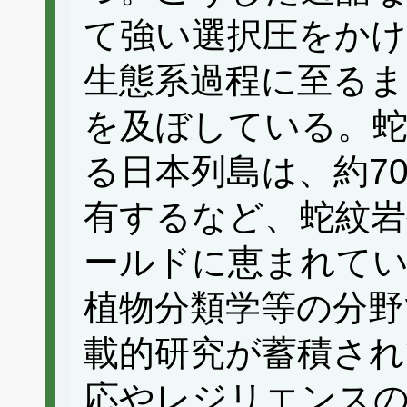
て強い選択圧をかけ
生態系過程に至るま
を及ぼしている。蛇
る日本列島は、約7
有するなど、蛇紋岩
ールドに恵まれて
植物分類学等の分野
載的研究が蓄積され
応やレジリエンス