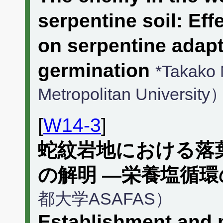
serpentine soil: Eff
on serpentine adapt
germination
*Takako
Metropolitan University
[
W14-3
]
蛇紋岩地における落
の解明 ―栄養塩循
都大学ASAFAS）
Establishment and