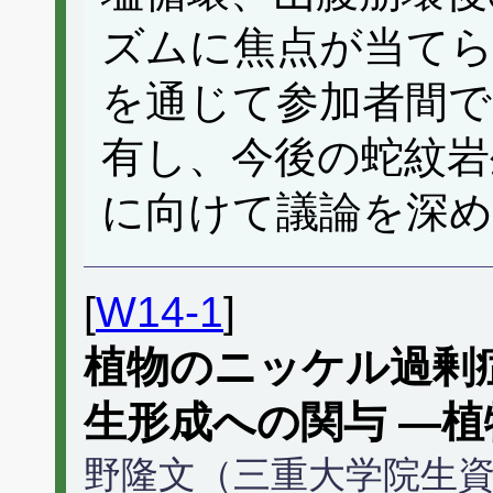
ズムに焦点が当て
を通じて参加者間で
有し、今後の蛇紋岩
に向けて議論を深
[
W14-1
]
植物のニッケル過剰
生形成への関与 ―
野隆文（三重大学院生