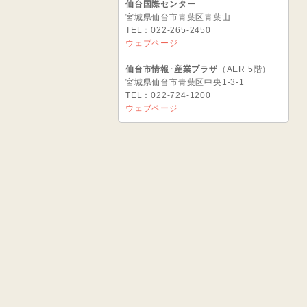
仙台国際センター
宮城県仙台市青葉区青葉山
TEL：022-265-2450
ウェブページ
仙台市情報･産業プラザ
（AER 5階）
宮城県仙台市青葉区中央1-3-1
TEL：022-724-1200
ウェブページ