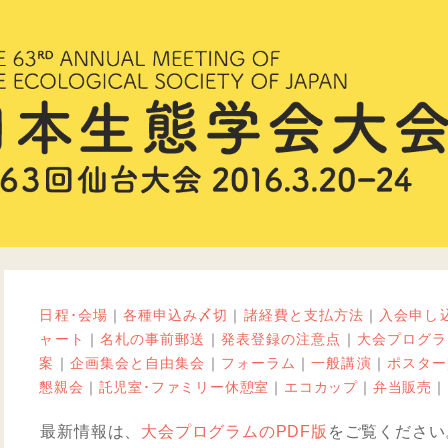
日程･会場
｜
各種申込み〆切
｜
諸経費と支払方法
｜
入会申し
ャート
｜
名札の事前郵送
｜
発表登録の注意点
｜
大会プログラ
案
｜
企画集会と自由集会
｜
フォーラム
｜
一般講演
｜
ポスター
懇親会
｜
託児室･ファミリー休憩室
｜
エコカップ
｜
弁当販売
｜
最新情報は、
大会プログラムのPDF版
をご覧ください