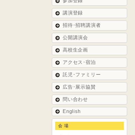
参加登録
講演登録
招待･招聘講演者
公開講演会
高校生企画
アクセス･宿泊
託児･ファミリー
広告･展示協賛
問い合わせ
English
会 場