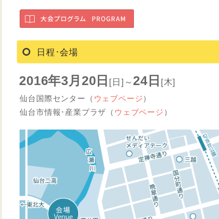
日程･会場
2016年3月20日
24日
[日]～
[木]
仙台国際センター（
ウェブページ
）
仙台市情報･産業プラザ（
ウェブページ
）