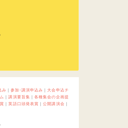
込み
｜
参加･講演申込み
｜
大会申込チ
ム
｜
講演要旨集
｜
各種集会の企画提
賞
｜
英語口頭発表賞
｜
公開講演会
｜
。