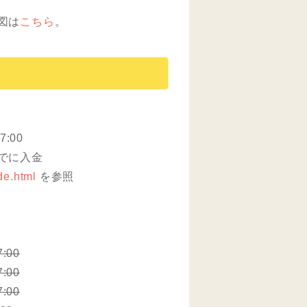
図は
こちら
。
:00
までに入金
de.html
を参照
00
00
00