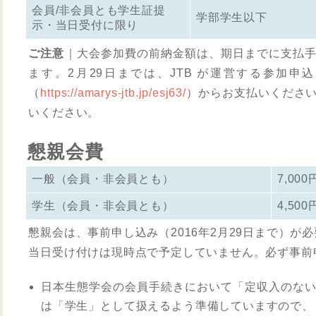
会員/非会員とも学生証提
学部学生以下
示・当日受付に限り
ご注意
｜大会参加費の前納金額は、期日までに支払
ます。2月29日までは、JTB が運営する参加
（
https://amarys-jtb.jp/esj63/
）からお支払いくださ
いください。
懇親会費
一般（会員・非会員とも）
7,00
学生（会員・非会員とも）
4,50
懇親会は、事前申し込み（2016年2月29日まで）が
当日受け付けは現時点で予定していません。必ず事前
日本生態学会の会員手続きにおいて「定収入のな
は「学生」として扱えるよう準備していますので、「