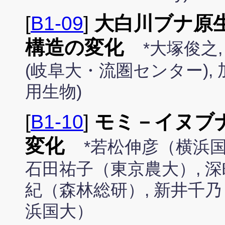
[
B1-09
]
大白川ブナ原
構造の変化
*大塚俊之,
(岐阜大・流圏センター),
用生物)
[
B1-10
]
モミ－イヌブ
変化
*若松伸彦（横浜国
石田祐子（東京農大）, 深
紀（森林総研）, 新井千乃
浜国大）