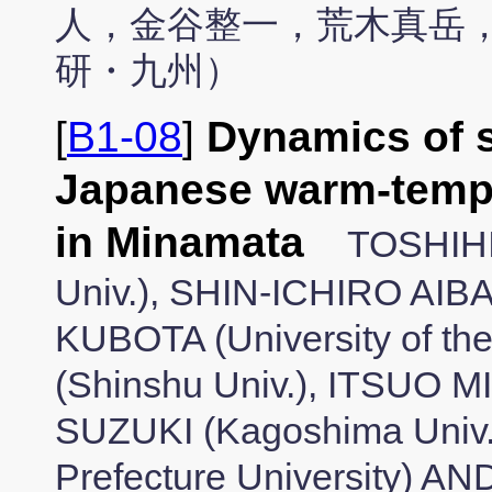
人，金谷整一，荒木真岳
研・九州）
[
B1-08
]
Dynamics of s
Japanese warm-temp
in Minamata
TOSHIHI
Univ.), SHIN-ICHIRO AIB
KUBOTA (University of 
(Shinshu Univ.), ITSUO MI
SUZUKI (Kagoshima Univ
Prefecture University)