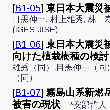
[
B1-05
]
東日本大震災
目黒伸一, 村上雄秀, 林 
(IGES-JISE)
[
B1-06
]
東日本大震災
向けた植栽樹種の検討
雄秀（同）,目黒伸一（同
（同）
[
B1-07
]
霧島山系新燃岳
被害の現状
*安部哲