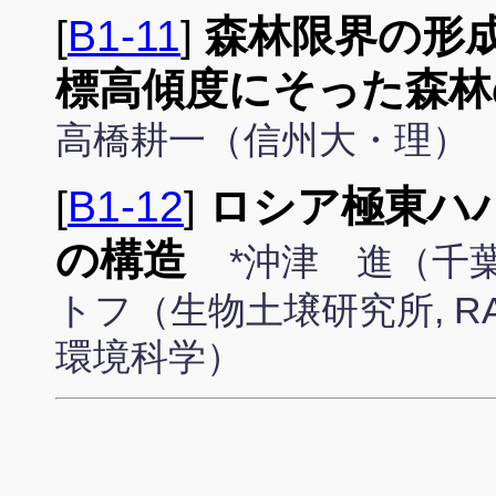
[
B1-11
]
森林限界の形
標高傾度にそった森林
高橋耕一（信州大・理）
[
B1-12
]
ロシア極東ハ
の構造
*沖津 進（千
トフ（生物土壌研究所, 
環境科学）