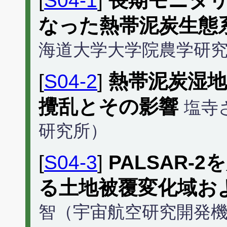
[
S04-1
]
長期モニタ
なった熱帯泥炭生態
海道大学大学院農学研
[
S04-2
]
熱帯泥炭湿
攪乱とその影響
塩寺
研究所）
[
S04-3
]
PALSAR-
る土地被覆変化域お
智（宇宙航空研究開発