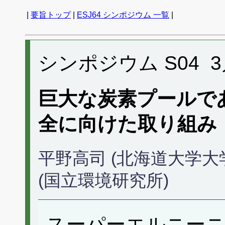
|
要旨トップ
|
ESJ64 シンポジウム 一覧
|
シンポジウム S04 3月1
巨大な炭素プールで
全に向けた取り組み
平野高司 (北海道大学
(国立環境研究所)
スーパーエルニーニ