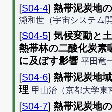
[
S04-4
]
熱帯泥炭地
瀬和世（宇宙システム
[
S04-5
]
気候変動と
熱帯林の二酸化炭素
に及ぼす影響
平田竜
[
S04-6
]
熱帯泥炭地
理
甲山治（京都大学東
[
S04-7
]
熱帯泥炭地