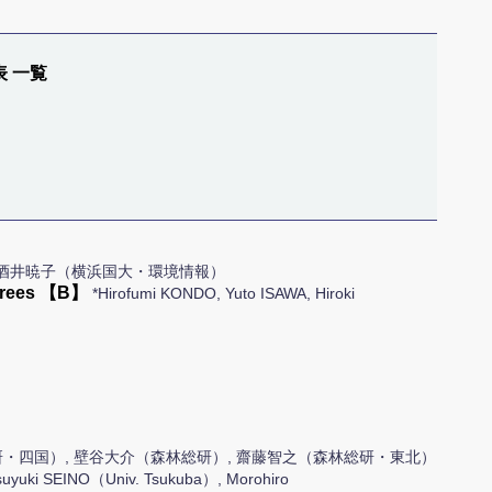
表 一覧
記, 酒井暁子（横浜国大・環境情報）
l trees 【B】
*Hirofumi KONDO, Yuto ISAWA, Hiroki
・四国）, 壁谷大介（森林総研）, 齋藤智之（森林総研・東北）
suyuki SEINO（Univ. Tsukuba）, Morohiro