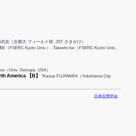
武史（京都大 フィールド研, JST さきがけ）
BE（FSERC Kyoto Univ.）, Takeshi Ise（FSERC Kyoto Univ.,
Univ. Georgia, USA）
North America 【B】
*Kazue FUJIWARA（Yokohama City
日本生態学会