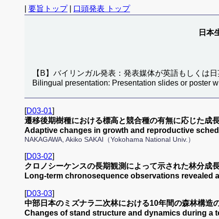
|
要旨トップ
|
口頭発表 トップ
日本生
【B】バイリンガル発表：発表媒体が英語もしくは日
Bilingual presentation: Presentation slides or poster w
[
D03-01
]
遷移後期樹種における標高と競合種の有無に応じた成長
Adaptive changes in growth and reproductive schedul
NAKAGAWA, Akiko SAKAI（Yokohama National Univ.）
[
D03-02
]
クロノシーケンスの長期観測によって示された林分成長
Long-term chronosequence observations revealed 
[
D03-03
]
中部日本のミズナラ二次林における10年間の森林構造
Changes of stand structure and dynamics during a te