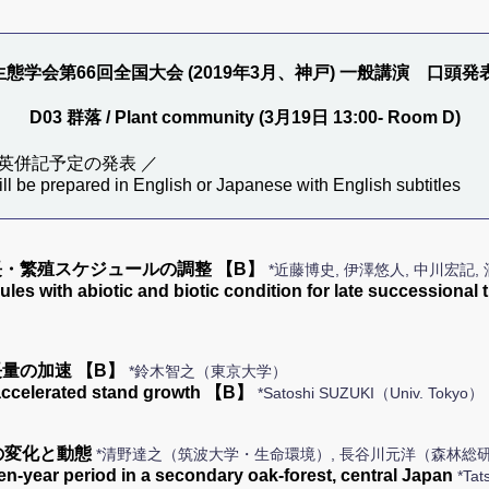
態学会第66回全国大会 (2019年3月、神戸) 一般講演 口頭発
D03 群落 / Plant community (3月19日 13:00- Room D)
英併記予定の発表 ／
ill be prepared in English or Japanese with English subtitles
・繁殖スケジュールの調整 【B】
*近藤博史, 伊澤悠人, 中川宏
es with abiotic and biotic condition for late successiona
量の加速 【B】
*鈴木智之（東京大学）
accelerated stand growth 【B】
*Satoshi SUZUKI（Univ. Tokyo）
の変化と動態
*清野達之（筑波大学・生命環境）, 長谷川元洋（森林総研
n-year period in a secondary oak-forest, central Japan
*Tat