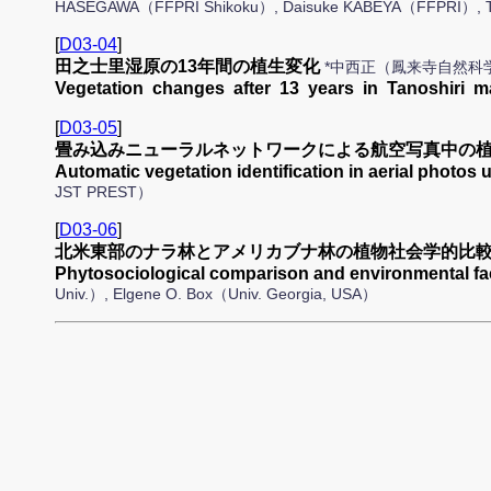
HASEGAWA（FFPRI Shikoku）, Daisuke KABEYA（FFPRI）, 
[
D03-04
]
田之士里湿原の13年間の植生変化
*中西正（鳳来寺自然科
Vegetation changes after 13 years in Tanoshiri m
[
D03-05
]
畳み込みニューラルネットワークによる航空写真中の植
Automatic vegetation identification in aerial photo
JST PREST）
[
D03-06
]
北米東部のナラ林とアメリカブナ林の植物社会学的比較
Phytosociological comparison and environmental fa
Univ.）, Elgene O. Box（Univ. Georgia, USA）