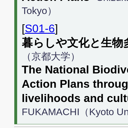
Tokyo）
[
S01-6
]
暮らしや文化と生物
（京都大学）
The National Biodiv
Action Plans throug
livelihoods and cul
FUKAMACHI（Kyoto Uni