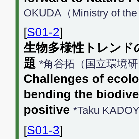
OKUDA（Ministry of the
[
S01-2
]
生物多様性トレンド
題
*角谷拓（国立環境
Challenges of ecolo
bending the biodive
positive
*Taku KAD
[
S01-3
]