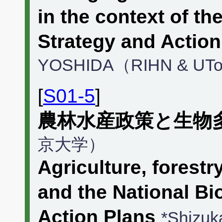
in the context of th
Strategy and Action
YOSHIDA（RIHN & UT
[
S01-5
]
農林水産政策と生物
京大学）
Agriculture, forestr
and the National Bi
Action Plans
*Shizu