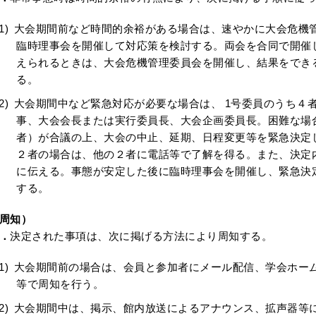
大会期間前など時間的余裕がある場合は、速やかに大会危機
臨時理事会を開催して対応策を検討する。両会を合同で開催
えられるときは、大会危機管理委員会を開催し、結果をでき
る。
大会期間中など緊急対応が必要な場合は、 1号委員のうち４
事、大会会長または実行委員長、大会企画委員長。困難な場
者）が合議の上、大会の中止、延期、日程変更等を緊急決定
２者の場合は、他の２者に電話等で了解を得る。また、決定
に伝える。事態が安定した後に臨時理事会を開催し、緊急決
する。
周知）
．
決定された事項は、次に掲げる方法により周知する。
大会期間前の場合は、会員と参加者にメール配信、学会ホー
等で周知を行う。
大会期間中は、掲示、館内放送によるアナウンス、拡声器等