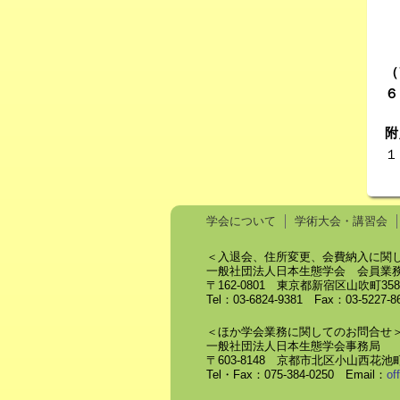
（
６
附
１
学会について
学術大会・講習会
＜入退会、住所変更、会費納入に関
一般社団法人日本生態学会 会員業
〒162-0801 東京都新宿区山吹町3
Tel：03-6824-9381 Fax：03-5227-
＜ほか学会業務に関してのお問合せ
一般社団法人日本生態学会事務局
〒603-8148 京都市北区小山西花池町
Tel・Fax：075-384-0250 Email：
of