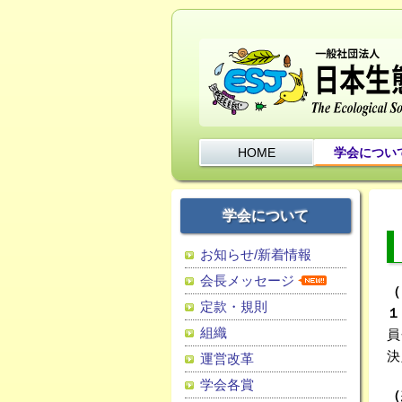
HOME
学会につい
学会について
お知らせ/新着情報
会長メッセージ
（
定款・規則
１
組織
員
決
運営改革
学会各賞
（