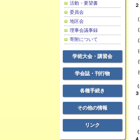
活動・要望書
２
委員会
地区会
理事会議事録
寄附について
学術大会・講習会
学会誌・刊行物
（
各種手続き
３
その他の情報
リンク
（
４