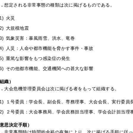
．
想定される非常事態の種類は次に掲げるものである。
火災
大規模地震
気象災害：暴風雨雪、洪水、竜巻
人災：人命や都市機能を脅かす事件・事故
重篤な影響をもつ感染症の発生
その他都市機能、交通機関への甚大な影響
組織）
．
大会危機管理委員会は次に掲げる者をもって組織する。
１号委員：学会長、副会長、専務理事、大会会長、実行委員
２号委員：大会事務局、学会庶務担当理事、学会会計担当理
意思決定手順）
．
非常事態時は時間的余裕の有無により、次に掲げる手順に従っ