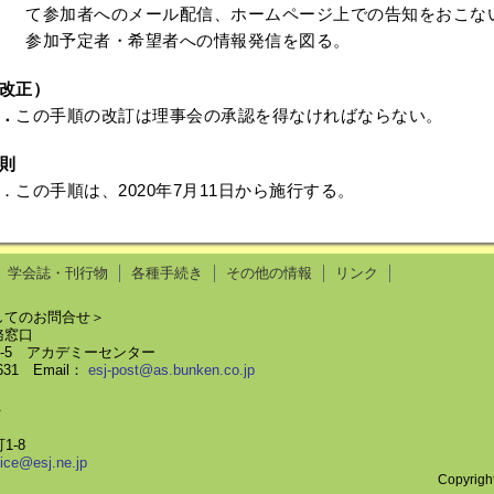
て参加者へのメール配信、ホームページ上での告知をおこな
参加予定者・希望者への情報発信を図る。
改正）
．
この手順の改訂は理事会の承認を得なければならない。
則
．この手順は、2020年7月11日から施行する。
学会誌・刊行物
各種手続き
その他の情報
リンク
してのお問合せ＞
務窓口
58-5 アカデミーセンター
8631 Email：
esj-post@as.bunken.co.jp
＞
1-8
fice@esj.ne.jp
Copyrigh