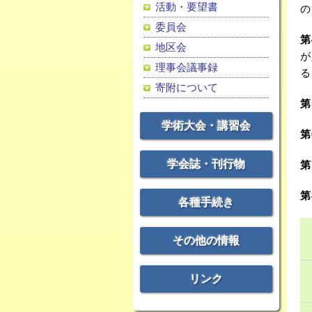
活動・要望書
の
委員会
第
地区会
が
理事会議事録
る
寄附について
第
学術大会・講習会
第
学会誌・刊行物
第
第
各種手続き
その他の情報
リンク