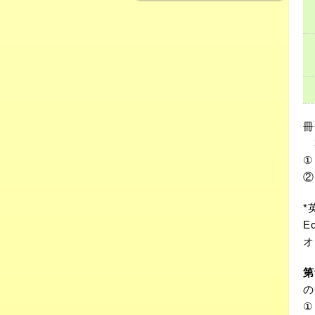
冊
本
①
②
*
E
オ
第
の
①