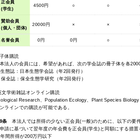
正会員
4500円
○
○
(学生)
賛助会員
20000円
×
×
(個人・団体)
名誉会員
0円
0円
○
子体購読
法人の会員には、希望があれば、次の学会誌の冊子体を各200
 生態誌：日本生態学会誌（年2回発行）
 保全誌：保全生態学研究（年2回発行）
英文学術雑誌オンライン購読
cological Research、Population Ecology、Plant Speci
ンラインでの購読が可能である。
9条
本法人では所得の少ない正会員(一般)のために、以下の要
申請に基づいて翌年度の年会費を正会員(学生)と同額にする措
 年間所得が200万円以下