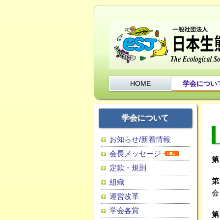
HOME
学会につい
学会について
お知らせ/新着情報
会長メッセージ
第
定款・規則
第
組織
会
運営改革
学会各賞
第