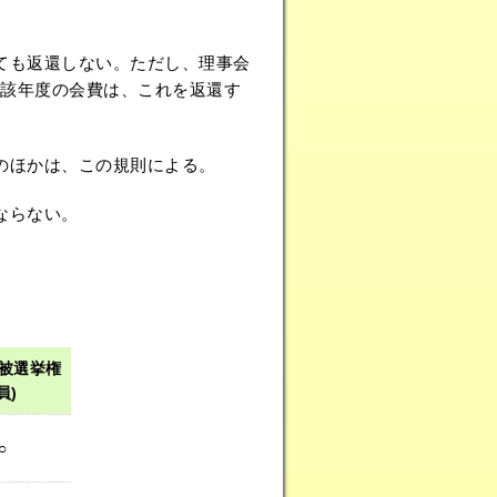
ても返還しない。ただし、理事会
当該年度の会費は、これを返還す
のほかは、この規則による。
ならない。
･被選挙権
員)
○