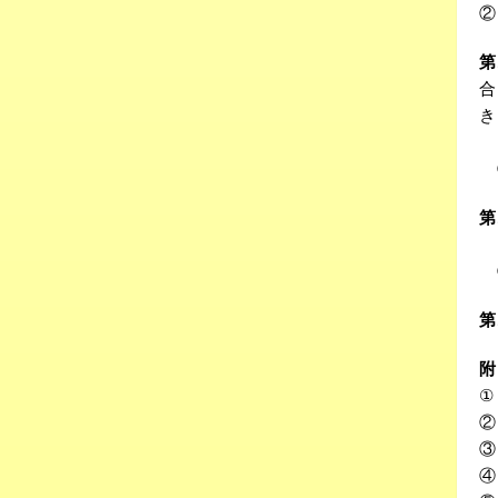
②
第
合
き
①
②
第
①
②
第
附
①
②
③
④