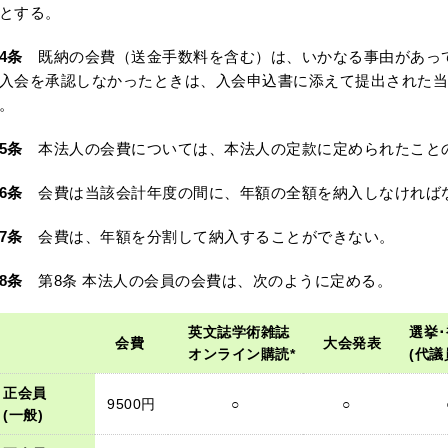
とする。
4条
既納の会費（送金手数料を含む）は、いかなる事由があっ
入会を承認しなかったときは、入会申込書に添えて提出された
。
5条
本法人の会費については、本法人の定款に定められたこと
6条
会費は当該会計年度の間に、年額の全額を納入しなければ
7条
会費は、年額を分割して納入することができない。
8条
第8条 本法人の会員の会費は、次のように定める。
英文誌学術雑誌
選挙
会費
大会発表
オンライン購読*
(代議
正会員
9500円
○
○
(一般)