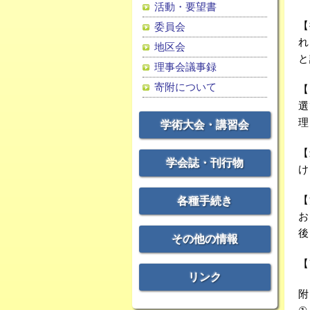
活動・要望書
【
委員会
れ
地区会
と
理事会議事録
寄附について
【
選
理
学術大会・講習会
【
学会誌・刊行物
け
【
各種手続き
お
後
その他の情報
【
リンク
附