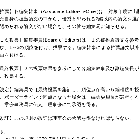
推薦】各編集幹事（Associate Editor-in-Chief)は、対
た自身の担当論文の中から、優秀と思われる2編以内の論文を選
認められる論文がない場合も、その旨を編集局に知らせる。
１次投票】編集委員(Board of Editors)は、１の被推薦論文
び、1～3の順位を付け、投票する。編集幹事による推薦論文以
由を付ける。
最終投票】２の投票結果を参考にして各編集幹事及び副編集長が
、投票する。
決定】編集局では最終投票を集計し、順位点が高い５編程度を
、ボーダーラインで同点となった場合は、編集委員長が選考す
、学会事務局に伝え、理事会にて承認を得る。
改訂】この規則の改訂は理事会の承認を得なければならない。
 則