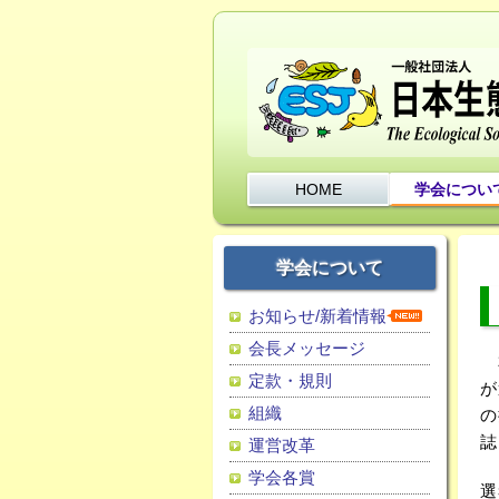
HOME
学会につい
学会について
お知らせ/新着情報
会長メッセージ
定款・規則
が
組織
の
誌
運営改革
学会各賞
選