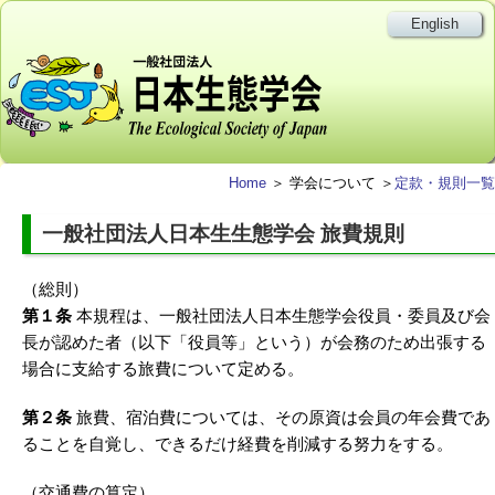
English
Home
＞ 学会について ＞
定款・規則一覧
一般社団法人日本生生態学会 旅費規則
（総則）
第１条
本規程は、一般社団法人日本生態学会役員・委員及び会
長が認めた者（以下「役員等」という）が会務のため出張する
場合に支給する旅費について定める。
第２条
旅費、宿泊費については、その原資は会員の年会費であ
ることを自覚し、できるだけ経費を削減する努力をする。
（交通費の算定）