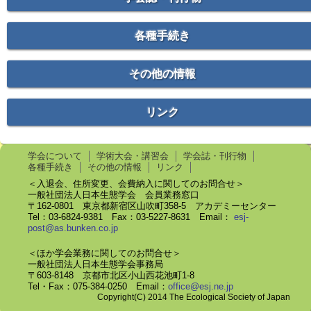
各種手続き
その他の情報
リンク
学会について
学術大会・講習会
学会誌・刊行物
各種手続き
その他の情報
リンク
＜入退会、住所変更、会費納入に関してのお問合せ＞
一般社団法人日本生態学会 会員業務窓口
〒162-0801 東京都新宿区山吹町358-5 アカデミーセンター
Tel：03-6824-9381 Fax：03-5227-8631 Email：
esj-
post@as.bunken.co.jp
＜ほか学会業務に関してのお問合せ＞
一般社団法人日本生態学会事務局
〒603-8148 京都市北区小山西花池町1-8
Tel・Fax：075-384-0250 Email：
office@esj.ne.jp
Copyright(C) 2014 The Ecological Society of Japan