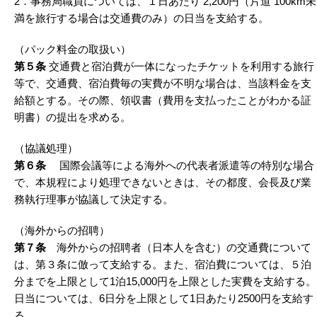
2．事務局職員については、１日あたり 2,200円（片道 100km未
満を旅行する場合は交通費のみ）の日当を支給する。
（パック料金の取扱い）
第５条
交通費と宿泊費が一体になったチケットを利用する旅行
等で、交通費、宿泊費毎の実費が不明な場合は、当該料金を支
給額とする。その際、領収書（費用を支払ったことがわかる証
明書）の提出を求める。
（協議処理）
第６条
国際会議等による海外への代表者派遣等の特別な場合
で、本規程により処理できないときは、その都度、会長及び業
務執行理事が協議して決定する。
（海外からの招聘）
第７条
海外からの招聘者（日本人を含む）の交通費について
は、第３条に倣って支給する。また、宿泊費については、５泊
分までを上限として1泊15,000円を上限とした実費を支給する。
日当については、6日分を上限として1日あたり2500円を支給す
る。