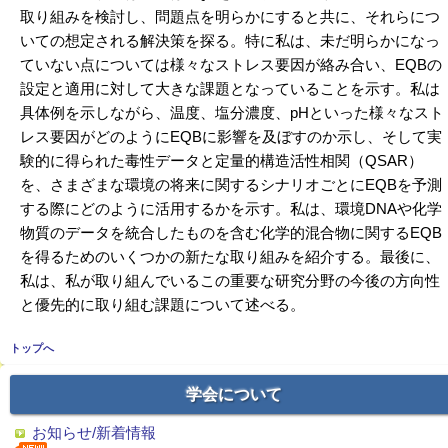
取り組みを検討し、問題点を明らかにすると共に、それらにつ
いての想定される解決策を探る。特に私は、未だ明らかになっ
ていない点については様々なストレス要因が絡み合い、EQBの
設定と適用に対して大きな課題となっていることを示す。私は
具体例を示しながら、温度、塩分濃度、pHといった様々なスト
レス要因がどのようにEQBに影響を及ぼすのか示し、そして実
験的に得られた毒性データと定量的構造活性相関（QSAR）
を、さまざまな環境の将来に関するシナリオごとにEQBを予測
する際にどのように活用するかを示す。私は、環境DNAや化学
物質のデータを統合したものを含む化学的混合物に関するEQB
を得るためのいくつかの新たな取り組みを紹介する。最後に、
私は、私が取り組んでいるこの重要な研究分野の今後の方向性
と優先的に取り組む課題について述べる。
トップへ
学会について
お知らせ/新着情報