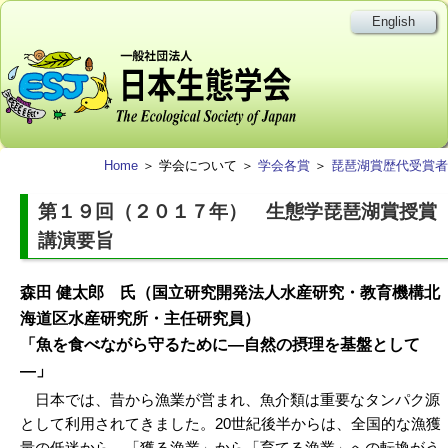
English
Home
＞ 学会について ＞
学会各賞
＞
琵琶湖賞歴代受賞者
第１９回（２０１７年） 生態学琵琶湖賞授賞
講演要旨
森田 健太郎 氏（国立研究開発法人水産研究・教育機構北
海道区水産研究所・主任研究員）
「魚を食べながら守るために—自然の摂理を基盤として
—」
日本では、昔から漁業が営まれ、魚介類は重要なタンパク源
として利用されてきました。20世紀後半からは、全国的な漁獲
量の低迷から、「獲る漁業」から「育てる漁業」への転換がう