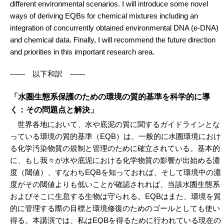
different environmental scenarios. I will introduce some novel
ways of deriving EQBs for chemical mixtures including an
integration of concurrently obtained environmental DNA (e-DNA)
and chemical data. Finally, I will recommend the future direction
and priorities in this important research area.
―― 以下和訳 ――
「水圏生態系保護のための環境の質的基準を科学的に導
く：その問題点と解決」
世界各地において、水や底泥の質に関するガイドラインとな
っている環境の質的基準（EQB）は、一般的に水圏環境におけ
る化学汚染物質の規制と管理のために確立されている。基本的
に、もし我々が水や底泥における化学物質の影響が出始める濃
度（閾値）、すなわちEQBを知っておれば、そして環境中の濃
度がその閾値よりも低いことが確認されれば、当該水圏生態系
およびそこに生息する生物は守られる。EQBはまた、環境を質
的に管理する際の目標と環境修復のためのゴールとしても使い
得る。本講演では、私はEQBを得るために行われている現在の