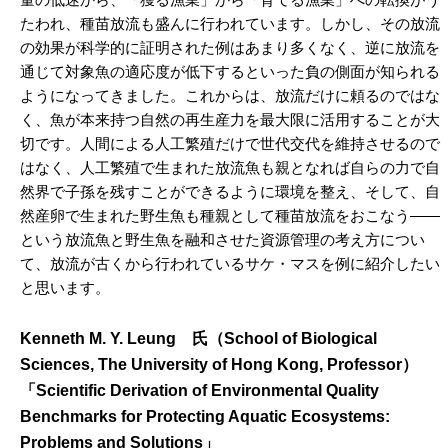
たわれ、種苗放流も盛んに行われています。しかし、その放流
の効果が科学的に証明された例はあまり多くなく、逆に放流を
通じて対象魚の適応度が低下するといった負の側面が知られる
ようになってきました。これからは、放流だけに頼るのではな
く、魚が本来持つ自然の再生産力を最大限に活用することが大
切です。人間による人工繁殖だけで世代交代を維持させるので
はなく、人工繁殖で生まれた放流魚も親となれば自らの力で自
然界で子孫を残すことができるように環境を整え、そして、自
然産卵で生まれた野生魚も種親として種苗放流をおこなう——
という放流魚と野生魚を融和させた資源管理の考え方につい
て、放流が古くから行われているサケ・マスを例に紹介したい
と思います。
Kenneth M. Y. Leung 氏（School of Biological
Sciences, The University of Hong Kong, Professor）
「Scientific Derivation of Environmental Quality
Benchmarks for Protecting Aquatic Ecosystems:
Problems and Solutions」