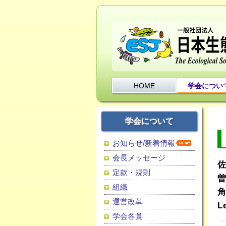
HOME
学会につい
学会について
お知らせ/新着情報
会長メッセージ
佐
定款・規則
曽
組織
角
運営改革
L
学会各賞