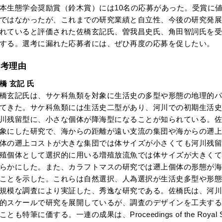
本生態学会奨励賞（鈴木賞）には10名の応募があった。受賞に
ではなかったが、これまでの研究業績と自立性、今後の研究発展
れていると評価された佐橋玄記氏、曽我昌史氏、角田智詞氏を受
する。選考に漏れた応募者には、ぜひ再度の応募を促したい。
選考理由
橋 玄記 氏
橋玄記氏は、サケ科魚類を対象に生活史の多型や形態の地理的パ
てきた。サケ科魚類には生活史二型があり、河川での初期生活史
川残留型に、小さな個体が降海型になることが知られている。佐
象にした研究で、海からの距離が遠い支流の集団や海からの遡上
体の遡上コストが大きな集団では体サイズが小さくても河川残留
殖個体として選択的に用いる増殖放流魚では体サイズが大きくて
らかにした。また、カラフトマスの研究では遡上個体の形態が海
ことを示した。これらは自然選択、人為選択が生活史多型や形態
規模な調査により実証した、秀逸な研究である。佐橋氏は、河川
的スケールで研究を展開しているが、調査のデザインを工夫する
ことも特筆に価する。一連の成果は、Proceedings of the Royal Soc