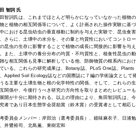
田 智詞 氏
田智詞氏は、これまでほとんど明らかになっていなかった植物の
物と植物の相互関係等について、よく計画された操作実験に基づ
中における昆虫幼虫の垂直移動に制約を与えた実験で、昆虫食害
、さらに、土壌中の水分を、その量と均質性においてコントロー
の昆虫の生存に影響することで植物の成長に間接的に影響を与
。また、土壌中の養分分布の均質・不均質性と、植食性昆虫の動
雑な相互関係も見事に解析している他、防御物質の根系内におけ
ている。これらの研究成果は、Botany誌、PLoS One誌、Plants and So
、Applied Soil Ecology誌などの国際誌に７編の学術論文
うる主要な土壌生物と根の化学特性の関係、そして、これらの生
互関係や、今後行うべき研究の方向性を取りまとめたレビューも
展開が十分に期待される。以上の理由により、角田智詞氏は、今
究者であり日本生態学会奨励賞（鈴木賞）の受賞者として相応し
考委員会メンバー：岸田治（選考委員長）、鏡味麻衣子、日浦勉
、井鷺裕司、北島薫、東樹宏和