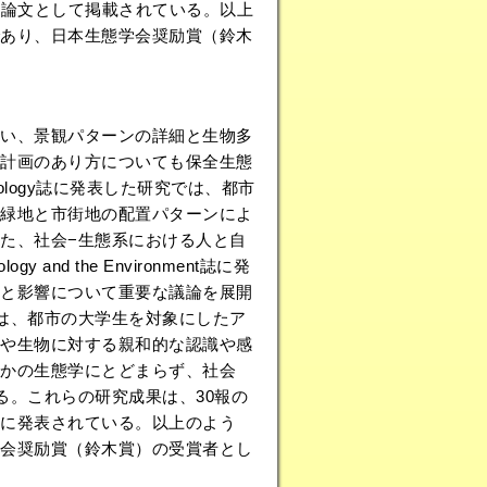
国際誌に11編の論文として掲載されている。以上
あり、日本生態学会奨励賞（鈴木
い、景観パターンの詳細と生物多
計画のあり方についても保全生態
 Ecology誌に発表した研究では、都市
緑地と市街地の配置パターンによ
た、社会−生態系における人と自
 and the Environment誌に発
と影響について重要な議論を展開
た研究では、都市の大学生を対象にしたア
や生物に対する親和的な認識や感
なかの生態学にとどまらず、社会
る。これらの研究成果は、30報の
発に発表されている。以上のよう
会奨励賞（鈴木賞）の受賞者とし