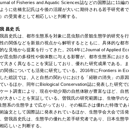
ournal of Fisheries and Aquatic Sciences誌などの
ように佐橋玄記氏は今後の活躍が大いに期待される若手研究者で
）の受賞者として相応しいと判断する。
我 昌史 氏
我昌史氏は、都市生態系を対象に昆虫類の景観生態学的研究を行
性の関係などを新規の視点から解明するとともに、具体的な都市
的な見地から提案を行ってきた。2014年にJournal of Applied
が昆虫類の多様性や個体数に与える影響が、都市生態系における
て大きく異なることを実証しており、優れた研究成果である。ま
の関係についても活発に研究している。2016年にFrontiers in Ecology
した総説では、人と自然の関わりにおける「経験の消失」の原因
ているほか、同年にBiological Conservation誌に発表し
ケート調査により、現在や幼少期の自然体験が豊富なほど、自然
が大きいことを実証している。曽我氏の研究範囲は、生物学の
生態系の生態学まで広がっており、その幅広さは優れた特徴であ
術論文として国際誌に発表されているほか、生態学会大会で活
、曽我昌史氏は、生態学の優れた若手研究者であり、日本生態学
相応しいと判断する。