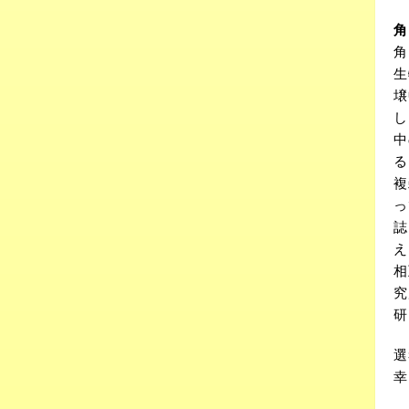
角
角
生
壌
し
中
る
複
っ
誌
え
相
究
研
選
幸