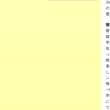
J
の
賞
曽
曽
様
学
化
っ
然
表
し
ン
情
−
学
に
て