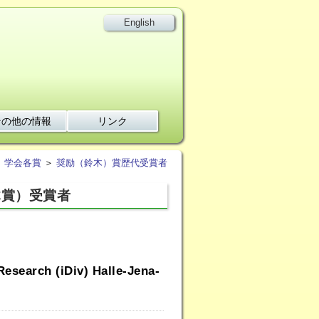
English
その他の情報
リンク
＞
学会各賞
＞
奨励（鈴木）賞歴代受賞者
木賞）受賞者
search (iDiv) Halle-Jena-