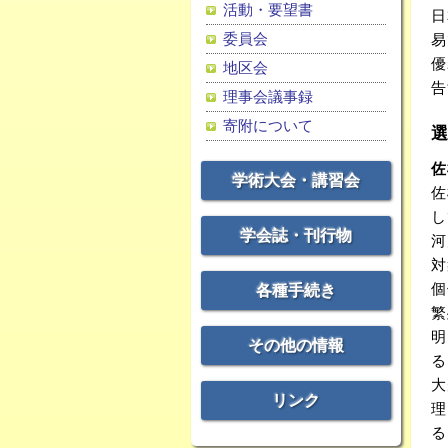
活動・要望書
日
委員会
易
優
地区会
告
理事会議事録
寄附について
佐
学術大会・講習会
佐
し
学会誌・刊行物
河
対
個
各種手続き
繁
明
その他の情報
る
大
リンク
理
る