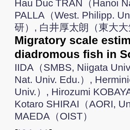
Hau Duc TRAN（Hanoi Nat.
PALLA（West. Philip
研）, 白井厚太朗（東大大
Migratory scale estim
diadromous fish in 
IIDA（SMBS, Niigata Un
Nat. Univ. Edu.）, Hermin
Univ.）, Hirozumi KOBAY
Kotaro SHIRAI（AORI, Un
MAEDA（OIST）