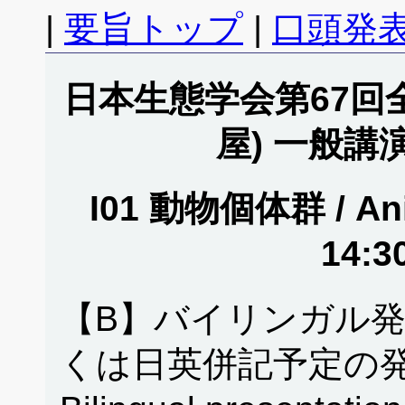
|
要旨トップ
|
口頭発表
日本生態学会第67回全
屋) 一般講
I01 動物個体群 / Ani
14:3
【B】バイリンガル
くは日英併記予定の発