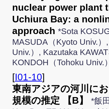
nuclear power plant 
Uchiura Bay: a nonlin
approach
*Sota KOSUGI
MASUDA（Kyoto Univ.）,
Univ.）, Kazutaka KAWAT
KONDOH（Tohoku Univ.
[
I01-10
]
東南アジアの河川にお
規模の推定 【B】
*飯