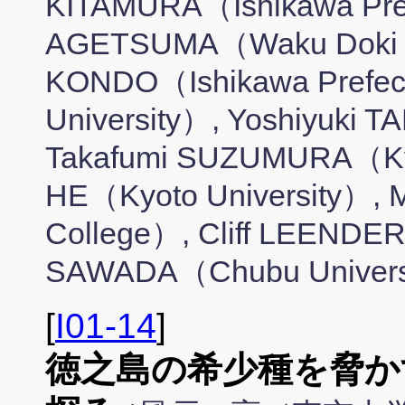
KITAMURA（Ishikawa Pref 
AGETSUMA（Waku Doki Sc
KONDO（Ishikawa Prefec
University）, Yoshiyuki 
Takafumi SUZUMURA（Kyo
HE（Kyoto University）, 
College）, Cliff LEENDE
SAWADA（Chubu Univers
[
I01-14
]
徳之島の希少種を脅か