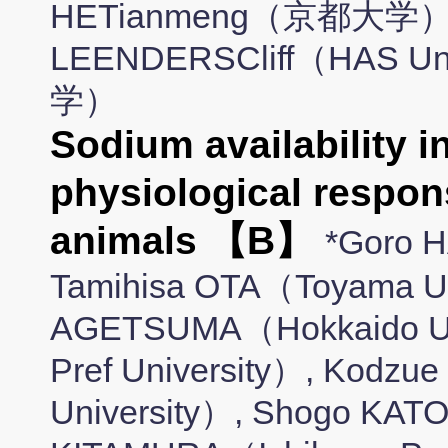
HETianmeng（京都大学）, 
LEENDERSCliff（HAS 
学）
Sodium availability 
physiological respon
animals 【B】
*Goro 
Tamihisa OTA（Toyama Un
AGETSUMA（Hokkaido Uni
Pref University）, Kodz
University）, Shogo KATO