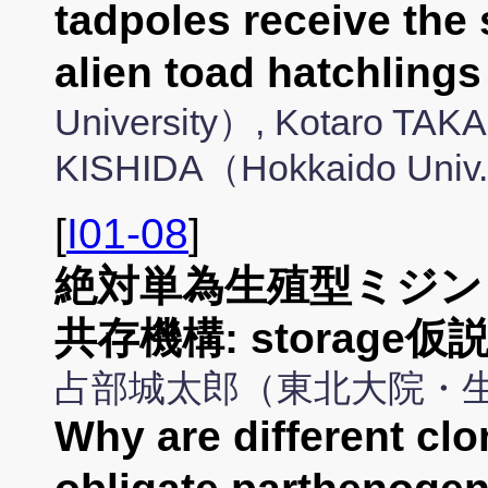
tadpoles receive the 
alien toad hatchlings
University）, Kotaro TAK
KISHIDA（Hokkaido Univ
[
I01-08
]
絶対単為生殖型ミジン
共存機構: storage
占部城太郎（東北大院・
Why are different clo