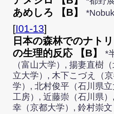
アメシロ 【B】
*都野
あめしろ 【B】
*Nobu
[
I01-13
]
日本の森林でのナトリ
の生理的反応 【B】
*
（富山大学）, 揚妻直樹（
立大学）, 木下こづえ（京
学）, 北村俊平（石川県立大学
工房）, 近藤崇（石川県）
幸（京都大学）, 鈴村崇文