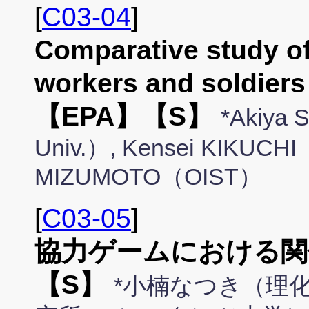
[
C03-04
]
Comparative study o
workers and soldiers
【EPA】【S】
*Akiya 
Univ.）, Kensei KIKUCH
MIZUMOTO（OIST）
[
C03-05
]
協力ゲームにおける関
【S】
*小楠なつき（理化