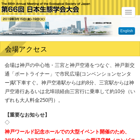
メ
ニ
English
ュ
ー
会場アクセス
会場は神戸の中心地・三宮と神戸空港をつなぐ、神戸新交
通「ポートライナー」で市民広場(コンベンションセンタ
ー)駅下車すぐ。神戸空港駅からは約8分、三宮駅からは神
戸空港行あるいは北埠頭経由三宮行に乗車して約10分（い
ずれも大人料金250円）。
【重要なお知らせ】
◇
神戸ワールド記念ホールでの大型イベント開催のため、