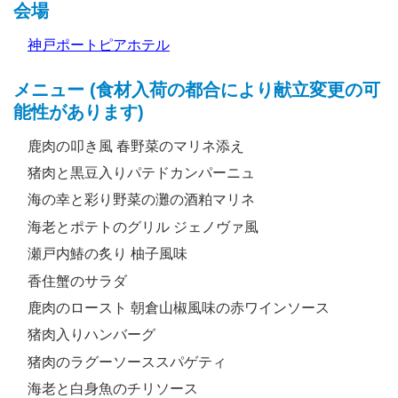
会場
神戸ポートピアホテル
メニュー (食材入荷の都合により献立変更の可
能性があります)
鹿肉の叩き風 春野菜のマリネ添え
猪肉と黒豆入りパテドカンパーニュ
海の幸と彩り野菜の灘の酒粕マリネ
海老とポテトのグリル ジェノヴァ風
瀬戸内鰆の炙り 柚子風味
香住蟹のサラダ
鹿肉のロースト 朝倉山椒風味の赤ワインソース
猪肉入りハンバーグ
猪肉のラグーソーススパゲティ
海老と白身魚のチリソース