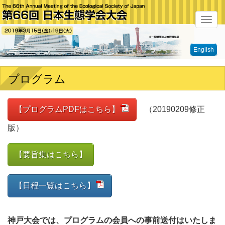
メ
ニ
English
ュ
ー
プログラム
【プログラムPDFはこちら】
（20190209修正
版）
【要旨集はこちら】
【日程一覧はこちら】
神戸大会では、プログラムの会員への事前送付はいたしま