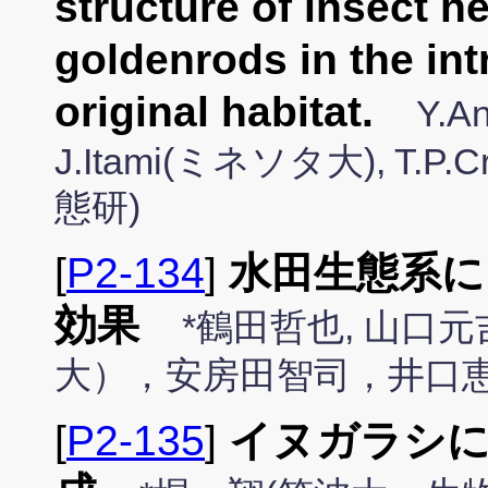
structure of insect he
goldenrods in the in
original habitat.
Y.A
J.Itami(ミネソタ大), T.P.
態研)
[
P2-134
]
水田生態系に
効果
*鶴田哲也, 山口
大），安房田智司，井口
[
P2-135
]
イヌガラシに