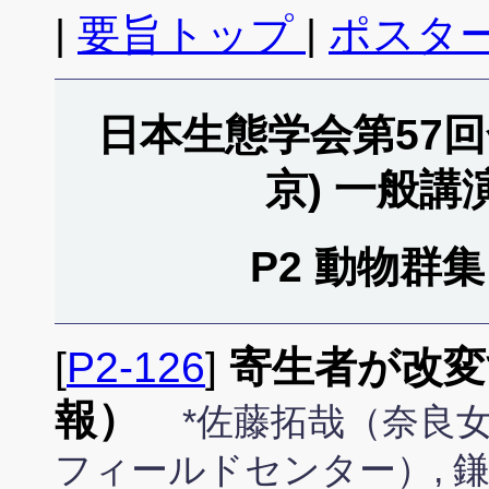
|
要旨トップ
|
ポスタ
日本生態学会第57回全
京) 一般
P2 動物群集 
[
P2-126
]
寄生者が改変
報）
*佐藤拓哉（奈良女
フィールドセンター）, 