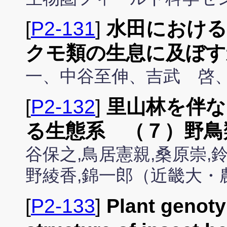
[
P2-131
]
水田における
クモ類の生息に及ぼす
一、中谷至伸、吉武 啓
[
P2-132
]
里山林を伴な
る生態系 （７）野鳥
谷保之,鳥居憲親,桑原崇,
野綾香,錦一郎（近畿大・
[
P2-133
]
Plant genoty