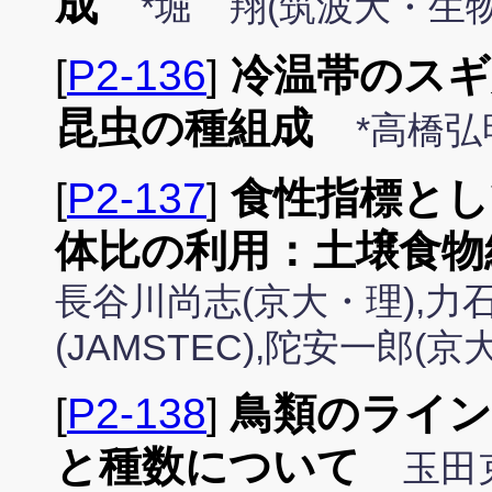
成
*堀 翔(筑波大・生物
[
P2-136
]
冷温帯のスギ
昆虫の種組成
*高橋弘
[
P2-137
]
食性指標とし
体比の利用：土壌食物
長谷川尚志(京大・理),力
(JAMSTEC),陀安一郎(京
[
P2-138
]
鳥類のライン
と種数について
玉田