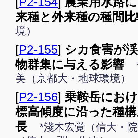
[
P2-154
]
農業用水路に
来種と外来種の種間比
境）
[
P2-155
]
シカ食害が渓
物群集に与える影響
美（京都大・地球環境）
[
P2-156
]
乗鞍岳におけ
標高傾度に沿った種構
長
*淺木宏覚（信大・