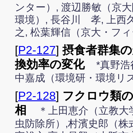
ンター）, 渡辺勝敏（京大
環境）, 長谷川 孝, 上西久
之, 松葉輝信（京大・フ
[
P2-127
]
摂食者群集の
換効率の変化
*真野
中嘉成（環境研・環境リ
[
P2-128
]
フクロウ類の
相
＊上田恵介（立教大
虫防除所）,村濱史郎（株