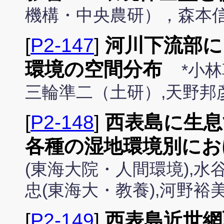
機構・中央農研），森本
[
P2-147
]
河川下流部に
環境の空間分布
*小林
三輪準二（土研）,天野邦
[
P2-148
]
西表島に生息
各種の湿地環境別にお
(東海大院・人間環境),水
忠(東海大・教養),河野裕
[
P2-149
]
西表島近世網