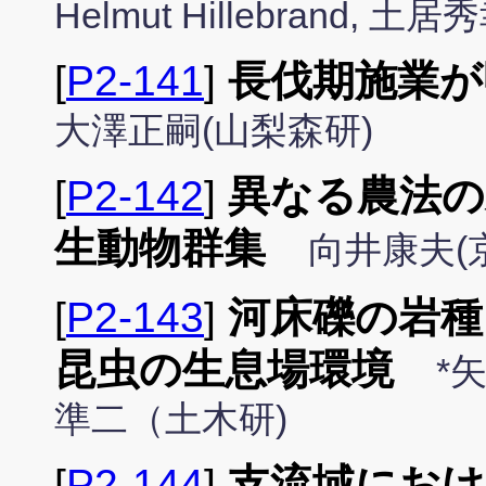
Helmut Hillebrand, 土居秀
[
P2-141
]
長伐期施業が
大澤正嗣(山梨森研)
[
P2-142
]
異なる農法の
生動物群集
向井康夫(
[
P2-143
]
河床礫の岩種
昆虫の生息場環境
*
準二（土木研)
[
P2-144
]
支流域におけ