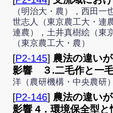
（明治大・農），西田一
世志人（東京農工大・連
連農），土井真樹絵（東
（東京農工大・農）
[
P2-145
]
農法の違いが
影響 ３. 二毛作と一
洋（農研機構・中央農研
[
P2-146
]
農法の違いが
影響 4．環境保全型