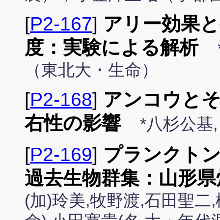
[
P2-167
]
アリー効果と
度：実験による解析
（東北大・生命）
[
P2-168
]
アンコウとそ
右性の影響
*八杉公基
[
P2-169
]
プランクトン
過去生物群集：山形県
(加)玲美,牧野渡,石田聖二