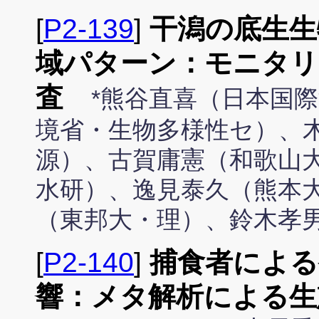
[
P2-139
]
干潟の底生生
域パターン：モニタリン
査
*熊谷直喜（日本国
境省・生物多様性セ）、
源）、古賀庸憲（和歌山
水研）、逸見泰久（熊本
（東邦大・理）、鈴木孝
[
P2-140
]
捕食者による
響：メタ解析による生