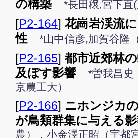
の構築
*長田穣,宮下直
[
P2-164
]
花崗岩渓流に
性
*山中信彦,加賀谷隆
[
P2-165
]
都市近郊林の
及ぼす影響
*曽我昌
京農工大）
[
P2-166
]
ニホンジカの
が鳥類群集に与える影
農），小金澤正昭（宇都