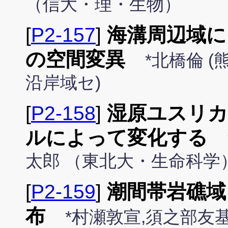
（信大・理・生物）
[
P2-157
]
海溝周辺域に
の空間変異
*北橋倫 (
沿岸域セ)
[
P2-158
]
湿原ユスリカ
ルによって変化する
太郎 （東北大・生命科学
[
P2-159
]
潮間帯岩礁域
布
*村瀬敦宣,須之部友