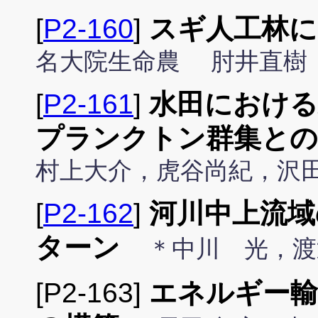
[
P2-160
]
スギ人工林に
名大院生命農 肘井直樹
[
P2-161
]
水田における
プランクトン群集との
村上大介，虎谷尚紀，沢
[
P2-162
]
河川中上流域
ターン
＊中川 光，渡
[P2-163]
エネルギー輸