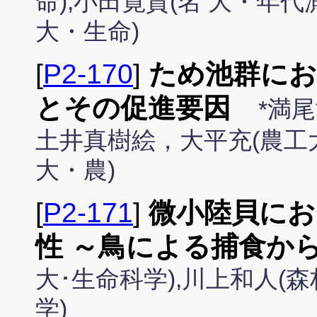
命),小田寛貴(名 大・年
大・生命)
[
P2-170
]
ため池群にお
とその促進要因
*満
土井真樹絵，大平充(農工
大・農)
[
P2-171
]
微小陸貝にお
性 ～鳥による捕食か
大･生命科学),川上和人(森
学)