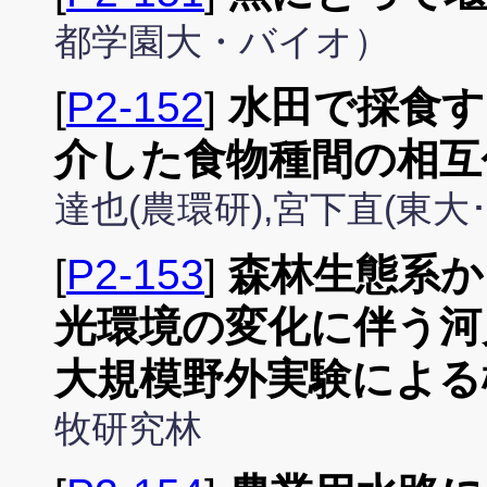
都学園大・バイオ）
[
P2-152
]
水田で採食す
介した食物種間の相互
達也(農環研),宮下直(東大･
[
P2-153
]
森林生態系か
光環境の変化に伴う河
大規模野外実験による
牧研究林