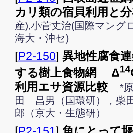
カリ類の宿貝利用と分
産),小菅丈治(国際マング
海大・沖セ)
[
P2-150
]
異地性腐食連
14
する樹上食物網 Δ
利用エサ資源比較
*
田 昌男（国環研），柴
郎（京大・生態研）
[
P2-151
]
魚にとって堰