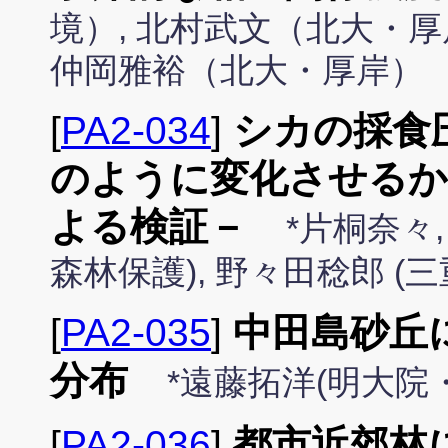
境）, 北村武文（北大・厚
仲岡雅裕（北大・厚岸）
[
PA2-034
]
シカの採食
のように変化させるか
よる検証－
*片桐奈々
森林保護), 野々田稔郎 (
[
PA2-035
]
中田島砂丘
分布
*遠藤拓洋(明大院・
[
PA2-036
]
都市近郊林