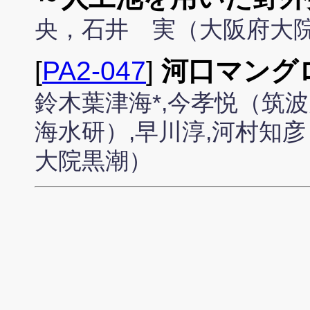
央，石井 実（大阪府大
[
PA2-047
]
河口マング
鈴木葉津海*,今孝悦（筑
海水研）,早川淳,河村知
大院黒潮）