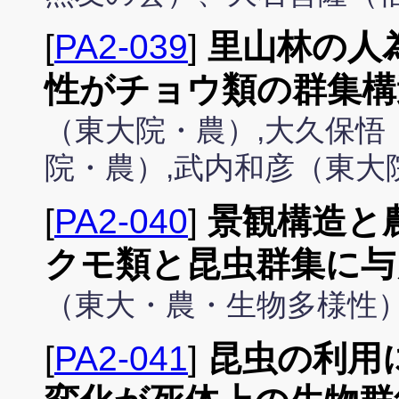
[
PA2-039
]
里山林の人
性がチョウ類の群集構
（東大院・農）,大久保悟
院・農）,武内和彦（東大
[
PA2-040
]
景観構造と
クモ類と昆虫群集に与
（東大・農・生物多様性
[
PA2-041
]
昆虫の利用