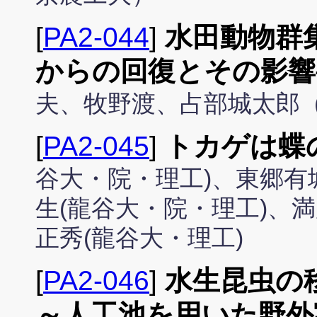
[
PA2-044
]
水田動物群
からの回復とその影響
夫、牧野渡、占部城太郎
[
PA2-045
]
トカゲは蝶
谷大・院・理工)、東郷有
生(龍谷大・院・理工)、
正秀(龍谷大・理工)
[
PA2-046
]
水生昆虫の
～人工池を用いた野外