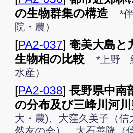
の生物群集の構造
*
院・農）
[
PA2-037
]
奄美大島と
生物相の比較
*上野
水産）
[
PA2-038
]
長野県中南
の分布及び三峰川河
大・農)、大窪久美子（信
然友の会）、大石善隆（