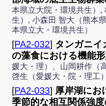
本県立大院・環境共生）,
生）, 小森田 智大（熊本
本県立大・環境共生）
[
PA2-032
]
タンガニイカ
の藻食における機能形
媛大・理）、山岡耕作（
啓生（愛媛大・院・理工
[
PA2-033
]
厚岸湖にお
季節的な相互関係強度