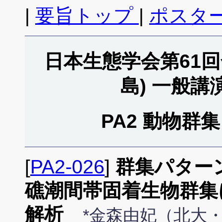
|
要旨トップ
|
ポスタ
日本生態学会第61回全
島) 一般
PA2 動物群集 
[
PA2-026
]
群集パター
礁潮間帯固着生物群集
解析
*金森由妃（北大