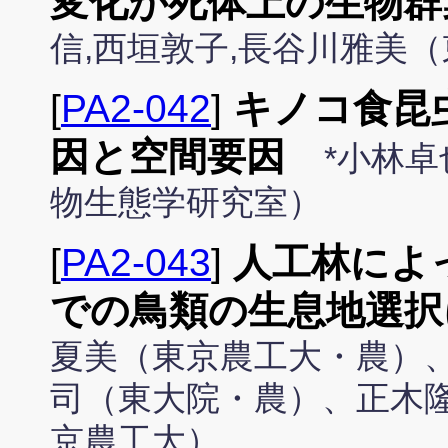
変化が死体上の生物群
信,西垣敦子,長谷川雅美
[
PA2-042
]
キノコ食昆
因と空間要因
*小林
物生態学研究室）
[
PA2-043
]
人工林によ
での鳥類の生息地選択
夏美（東京農工大・農）
司（東大院・農）、正木
京農工大）