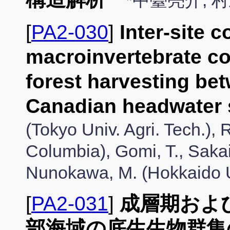
*中臺亮介,
[
PA2-030
]
Inter-site 
macroinvertebrate c
forest harvesting b
Canadian headwater 
(Tokyo Univ. Agri. Tech.), R
Columbia), Gomi, T., Sakai,
Nunokawa, M. (Hokkaido U
[
PA2-031
]
成層期およ
部海域の底生生物群集