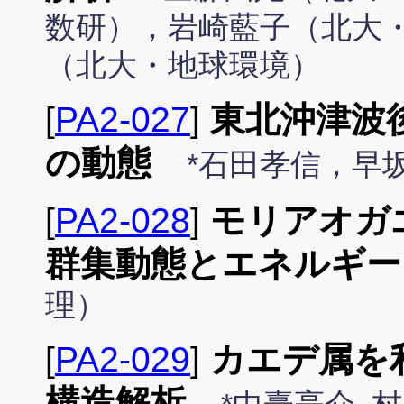
数研），岩崎藍子（北大
（北大・地球環境）
[
PA2-027
]
東北沖津波
の動態
*石田孝信，早
[
PA2-028
]
モリアオガ
群集動態とエネルギー
理）
[
PA2-029
]
カエデ属を
構造解析