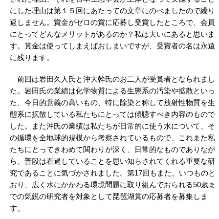
にした理由は第１５回にあたっての文章にのべましたので繰り
返しません。賞金がゼロの賞に応募し受賞したところで、会員
にとってどんなメリットがあるのか？私は大いにあると思いま
す。賞金は使ってしまえばおしまいですが、受賞者の名は永遠
に残ります。
前回は岩田久人氏と沖大幹氏のお二人が受賞者となられまし
た。岩田氏の業績は化学物質による生態系の汚染や拡散といっ
た、今日的意義の高いもの、特に除染と称して放射性物質を生
態系に拡散している私たちにとっては傾聴すべき内容のもので
した。また沖氏の業績は私たちが日常的に使う水について、そ
の循環を全地球的規模から考察されているもので、これまた私
たちにとってきわめて関わりが深く、日常的なものでありなが
ら、普段は看過していることを思い知らされてくれる重要な研
究であることに気づかされました。第17回もまた、いつものと
おり、広く水にかかわる環境問題に取り組んでおられる50歳ま
での気鋭の研究者を対象として琵琶湖賞の応募者を募集しま
す。