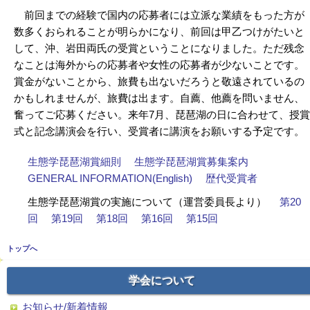
前回までの経験で国内の応募者には立派な業績をもった方が
数多くおられることが明らかになり、前回は甲乙つけがたいと
して、沖、岩田両氏の受賞ということになりました。ただ残念
なことは海外からの応募者や女性の応募者が少ないことです。
賞金がないことから、旅費も出ないだろうと敬遠されているの
かもしれませんが、旅費は出ます。自薦、他薦を問いません、
奮ってご応募ください。来年7月、琵琶湖の日に合わせて、授賞
式と記念講演会を行い、受賞者に講演をお願いする予定です。
生態学琵琶湖賞細則
生態学琵琶湖賞募集案内
GENERAL INFORMATION(English)
歴代受賞者
生態学琵琶湖賞の実施について（運営委員長より）
第20
回
第19回
第18回
第16回
第15回
トップへ
学会について
お知らせ/新着情報