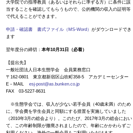
大学院での指導教員（あるいはそれらに準ずる方）に条件に該
当することを確認してもらうもので、公的機関の収入の証明等
で代えることができます。
申請・確認書 書式ファイル（MS-Word）
がダウンロードでき
ます
翌年度分の締切：
本年10月31日（必着）
【提出先】
一般社団法人日本生態学会 会員業務窓口
〒162-0801 東京都新宿区山吹町358-5 アカデミーセンター
E－MAIL
esj-post@as.bunken.co.jp
FAX 03-5227-8631
※生態学会では、収入が少ない若手会員（40歳未満）のため
に、学会費を学生会員と同額にする措置を実施していました
（2010年3月の総会より）。このたび、2017年3月の総会におい
て、この年齢制限が撤廃されましたので、年齢にかかわらずご
利用ください。海外の一般会員もご利用いただけます。