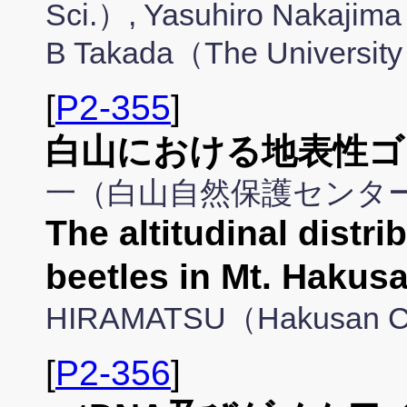
Sci.）, Yasuhiro Nakajima
B Takada（The University
[
P2-355
]
白山における地表性ゴ
一（白山自然保護センタ
The altitudinal distr
beetles in Mt. Hakusa
HIRAMATSU（Hakusan Co
[
P2-356
]