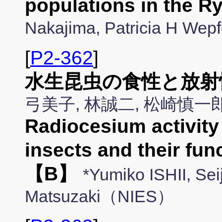
populations in the R
Nakajima, Patricia H Wep
[
P2-362
]
水生昆虫の食性と放射
弓美子, 林誠二, 松崎慎
Radiocesium activity
insects and their fun
【B】
*Yumiko ISHII, Sei
Matsuzaki（NIES）