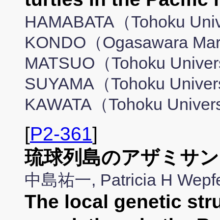
HAMABATA（Tohoku Unive
KONDO（Ogasawara Marin
MATSUO（Tohoku Universi
SUYAMA（Tohoku Univers
KAWATA（Tohoku Univer
[
P2-361
]
琉球列島のアザミサン
中島祐一, Patricia H We
The local genetic str