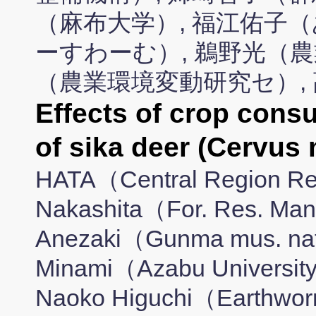
（麻布大学）, 福江佑子（
ーすわーむ）, 鵜野光（農
（農業環境変動研究セ）,
Effects of crop cons
of sika deer (Cervus
HATA（Central Region Re
Nakashita（For. Res. Man
Anezaki（Gunma mus. nat.
Minami（Azabu Universi
Naoko Higuchi（Earthworm