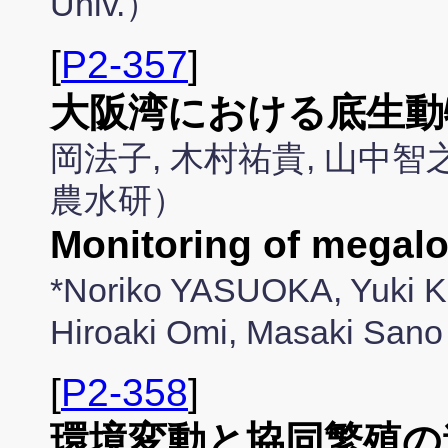
Univ.）
[
P2-357
]
大阪湾における底生動
岡法子, 木村祐貴, 山中智
農水研）
Monitoring of megal
*Noriko YASUOKA, Yuki K
Hiroaki Omi, Masaki Sa
[
P2-358
]
環境変動と協同繁殖の