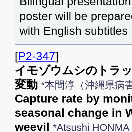
Bilingual presentation
poster will be prepar
with English subtitles
[
P2-347
]
イモゾウムシのトラッ
変動
*本間淳（沖縄県病
Capture rate by monit
seasonal change in W
weevil
*Atsushi HONMA