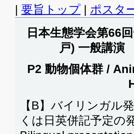
|
要旨トップ
|
ポスタ
日本生態学会第66回全
戸) 一般講演
P2 動物個体群 / Anim
H
【B】バイリンガル
くは日英併記予定の発