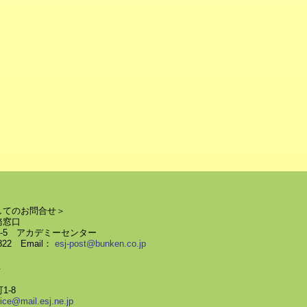
してのお問合せ＞
務窓口
58-5 アカデミーセンター
2822 Email：
esj-post@bunken.co.jp
＞
1-8
fice@mail.esj.ne.jp