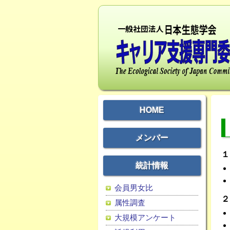
HOME
メンバー
１
統計情報
会員男女比
２
属性調査
大規模アンケート