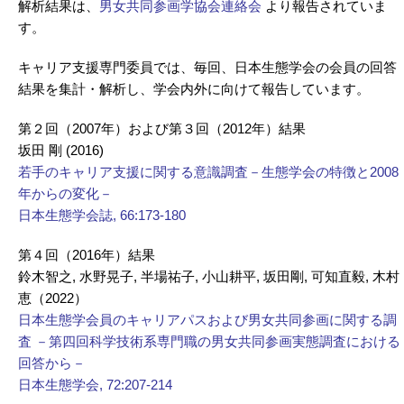
解析結果は、
男女共同参画学協会連絡会
より報告されていま
す。
キャリア支援専門委員では、毎回、日本生態学会の会員の回答
結果を集計・解析し、学会内外に向けて報告しています。
第２回（2007年）および第３回（2012年）結果
坂田 剛 (2016)
若手のキャリア支援に関する意識調査－生態学会の特徴と2008
年からの変化－
日本生態学会誌, 66:173-180
第４回（2016年）結果
鈴木智之, 水野晃子, 半場祐子, 小山耕平, 坂田剛, 可知直毅, 木村
恵（2022）
日本生態学会員のキャリアパスおよび男女共同参画に関する調
査 －第四回科学技術系専門職の男女共同参画実態調査における
回答から－
日本生態学会, 72:207-214