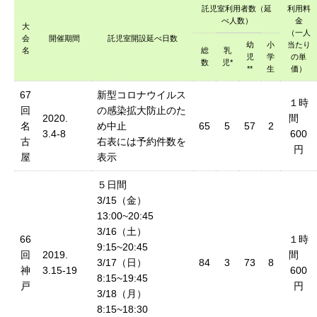
託児室利用者数（延
利用料
べ人数）
金
大
（一人
会
開催期間
託児室開設延べ日数
幼
小
当たり
名
総
乳
児
学
の単
数
児*
**
生
価）
67
新型コロナウイルス
１時
回
の感染拡大防止のた
2020.
間
名
め中止
65
5
57
2
3.4-8
600
古
右表には予約件数を
円
屋
表示
５日間
3/15（金）
13:00~20:45
3/16（土）
66
１時
9:15~20:45
回
2019.
間
3/17（日）
84
3
73
8
神
3.15-19
600
8:15~19:45
戸
円
3/18（月）
8:15~18:30