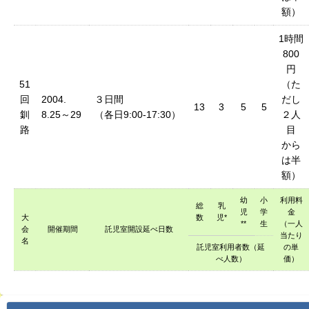
額）
1時間
800
円
51
（た
回
2004.
３日間
だし
13
3
5
5
釧
8.25～29
（各日9:00-17:30）
２人
路
目
から
は半
額）
幼
小
利用料
総
乳
児
学
金
大
数
児*
**
生
（一人
会
開催期間
託児室開設延べ日数
当たり
名
託児室利用者数（延
の単
べ人数）
価）