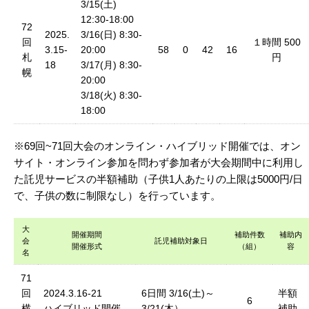
3/15(土)
12:30-18:00
72
2025.
3/16(日) 8:30-
回
１時間 500
3.15-
20:00
58
0
42
16
札
円
18
3/17(月) 8:30-
幌
20:00
3/18(火) 8:30-
18:00
※69回~71回大会のオンライン・ハイブリッド開催では、オン
サイト・オンライン参加を問わず参加者が大会期間中に利用し
た託児サービスの半額補助（子供1人あたりの上限は5000円/日
で、子供の数に制限なし）を行っています。
大
開催期間
補助件数
補助内
会
託児補助対象日
開催形式
（組）
容
名
71
回
2024.3.16-21
6日間 3/16(土)～
半額
6
横
ハイブリッド開催
3/21(木）
補助