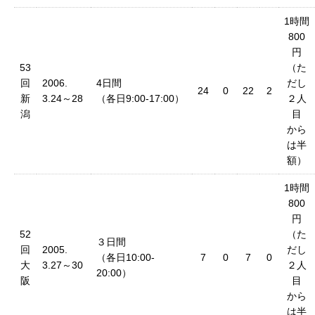
1時間
800
円
53
（た
回
2006.
4日間
だし
24
0
22
2
新
3.24～28
（各日9:00-17:00）
２人
潟
目
から
は半
額）
1時間
800
円
52
（た
３日間
回
2005.
だし
（各日10:00-
7
0
7
0
大
3.27～30
２人
20:00）
阪
目
から
は半