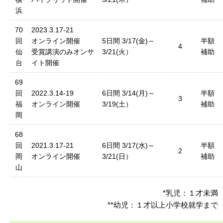
浜
70
2023.3.17-21
回
オンライン開催
5日間 3/17(金)～
半額
4
仙
受賞講演のみオンサ
3/21(火）
補助
台
イト開催
69
回
2022.3.14-19
6日間 3/14(月)～
半額
3
福
オンライン開催
3/19(土）
補助
岡
68
回
2021.3.17-21
6日間 3/17(水)～
半額
2
岡
オンライン開催
3/21(日）
補助
山
*乳児：１才未満
**幼児：１才以上小学校就学まで