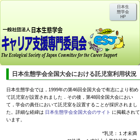
日本生
態学会
HP
日本生態学会全国大会における託児室利用状況
日本生態学会では，1999年の第46回全国大会で有志により初め
て託児室が設置されました．その後，第48回全国大会におい
て，学会の責任において託児室を設置することが採択されまし
た。詳細な経緯は
日本生態学会全国大会のサイト
に掲載されて
います。
*乳児：１才未満