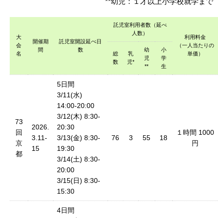
**幼児：１才以上小学校就学まで
託児室利用者数（延べ
人数）
大
利用料金
開催期
託児室開設延べ日
会
（一人当たりの
間
数
幼
小
名
総
乳
単価）
児
学
数
児*
**
生
5日間
3/11(水)
14:00-20:00
3/12(木) 8:30-
73
2026.
20:30
回
１時間 1000
3.11-
3/13(金) 8:30-
76
3
55
18
京
円
15
19:30
都
3/14(土) 8:30-
20:00
3/15(日) 8:30-
15:30
4日間