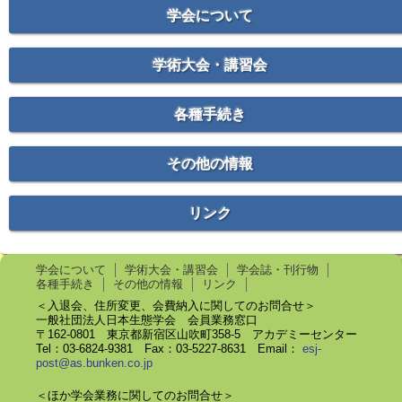
学会について
学術大会・講習会
各種手続き
その他の情報
リンク
学会について
学術大会・講習会
学会誌・刊行物
各種手続き
その他の情報
リンク
＜入退会、住所変更、会費納入に関してのお問合せ＞
一般社団法人日本生態学会 会員業務窓口
〒162-0801 東京都新宿区山吹町358-5 アカデミーセンター
Tel：03-6824-9381 Fax：03-5227-8631 Email：
esj-
post@as.bunken.co.jp
＜ほか学会業務に関してのお問合せ＞