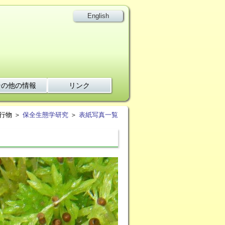
English
その他の情報
リンク
行物 ＞
保全生態学研究
＞
表紙写真一覧