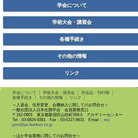
学会について
学術大会・講習会
各種手続き
その他の情報
リンク
学会について
学術大会・講習会
学会誌・刊行物
各種手続き
その他の情報
リンク
＜入退会、住所変更、会費納入に関してのお問合せ＞
一般社団法人日本生態学会 会員業務窓口
〒162-0801 東京都新宿区山吹町358-5 アカデミーセンター
Tel：03-6824-9381 Fax：03-5227-8631 Email：
esj-
post@as.bunken.co.jp
＜ほか学会業務に関してのお問合せ＞