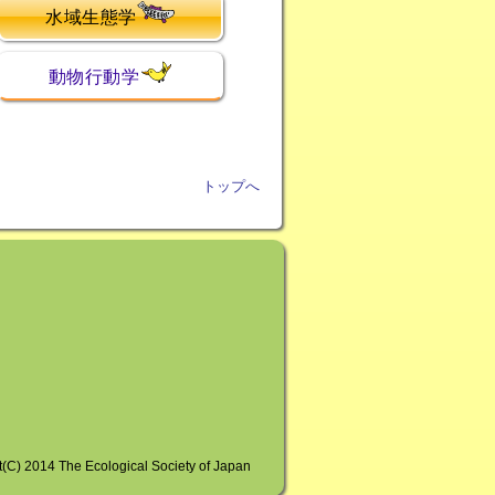
水域生態学
動物行動学
トップへ
t(C) 2014 The Ecological Society of Japan