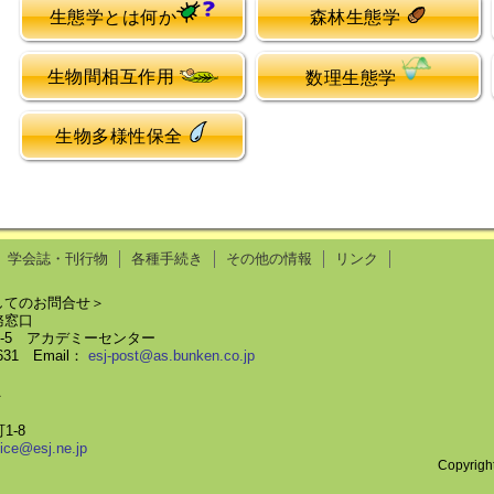
生態学とは何か
森林生態学
生物間相互作用
数理生態学
生物多様性保全
学会誌・刊行物
各種手続き
その他の情報
リンク
してのお問合せ＞
務窓口
58-5 アカデミーセンター
8631 Email：
esj-post@as.bunken.co.jp
＞
1-8
fice@esj.ne.jp
Copyrigh