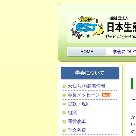
HOME
学会につい
学会について
お知らせ/新着情報
会長メッセージ
定款・規則
行
組織
か
運営改革
い
学会各賞
の