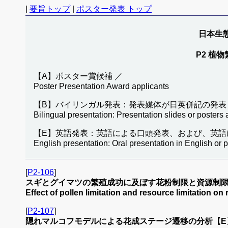
|
要旨トップ
|
ポスター発表 トップ
日本生態
P2 植物繁殖
【A】ポスター賞候補 ／
Poster Presentation Award applicants
【B】バイリンガル発表：発表媒体が日英併記の発表
Bilingual presentation: Presentation slides or posters
【E】英語発表：英語による口頭発表、および、英語
English presentation: Oral presentation in English or 
[
P2-106
]
スギとグイマツの繁殖成功に及ぼす花粉制限と資源制
Effect of pollen limitation and resource limitation o
[
P2-107
]
隠れマルコフモデルによる花成ステージ遷移の分析【E