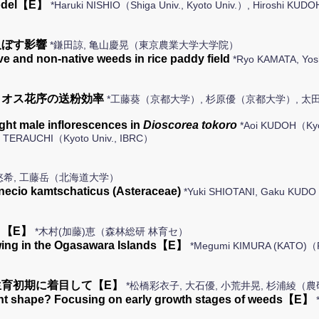
 model【E】
*Haruki NISHIO（Shiga Univ., Kyoto Univ.）, Hiroshi KUD
及ぼす影響
*鎌田諒, 亀山慶晃（東京農業大学大学院）
ive and non-native weeds in rice paddy field
*Ryo KAMATA, Yos
くオス花序の送粉効率
*工藤葵（京都大学）, 杉原優（京都大学）, 太
ight male inflorescences in
Dioscorea tokoro
*Aoi KUDOH（Kyo
ei TERAUCHI（Kyoto Univ., IBRC）
悠希, 工藤岳（北海道大学）
senecio kamtschaticus (Asteraceae)
*Yuki SHIOTANI, Gaku KUDO
【E】
*木村(加藤)恵（森林総研 林育セ）
rowing in the Ogasawara Islands【E】
*Megumi KIMURA (KATO)
育初期に着目して【E】
*松橋彩衣子, 大石優, 小荒井晃, 杉浦綾（
ant shape? Focusing on early growth stages of weeds【E】