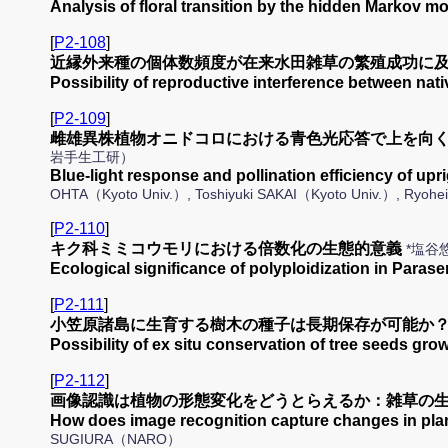
Analysis of floral transition by the hidden Markov
[
P2-108
]
近縁外来種の個体数頻度が在来水田雑草の繁殖成功に
Possibility of reproductive interference between nat
[
P2-109
]
雌雄異株植物オニドコロにおける青色光応答で上を向
岩手生工研）
Blue-light response and pollination efficiency of upr
OHTA（Kyoto Univ.）, Toshiyuki SAKAI（Kyoto Univ.）, Ryoh
[
P2-110
]
キク科ミミコウモリにおける倍数化の生態的意義
*塩谷
Ecological significance of polyploidization in Para
[
P2-111
]
小笠原諸島に生育する樹木の種子は長期保存が可能か？
Possibility of ex situ conservation of tree seeds g
[
P2-112
]
画像認識は植物の形態変化をどうとらえるか：雑草の生
How does image recognition capture changes in pl
SUGIURA（NARO）