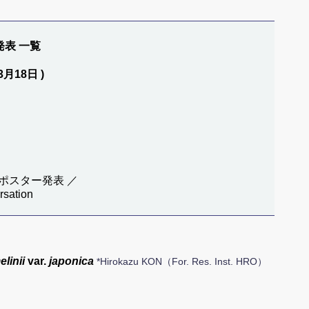
発表 一覧
(3月18日 )
ポスター発表 ／
rsation
linii
var.
japonica
*Hirokazu KON（For. Res. Inst. HRO）