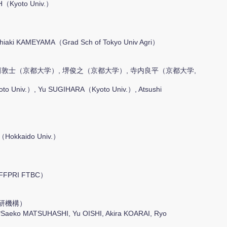
OH（Kyoto Univ.）
hiaki KAMEYAMA（Grad Sch of Tokyo Univ Agri）
田敦士（京都大学）, 堺俊之（京都大学）, 寺内良平（京都大学,
to Univ.）, Yu SUGIHARA（Kyoto Univ.）, Atsushi
（Hokkaido Univ.）
（FFPRI FTBC）
農研機構）
*Saeko MATSUHASHI, Yu OISHI, Akira KOARAI, Ryo