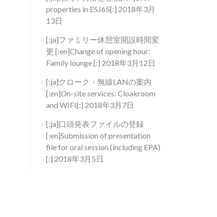
properties in ESJ65[:]
2018年3月
13日
[:ja]ファミリー休憩室開設時間変
更 [:en]Change of opening hour:
Family lounge [:]
2018年3月12日
[:ja]クローク・無線LANの案内
[:en]On-site services: Cloakroom
and WIFI[:]
2018年3月7日
[:ja]口頭発表ファイルの登録
[:en]Submission of presentation
file for oral session (including EPA)
[:]
2018年3月5日