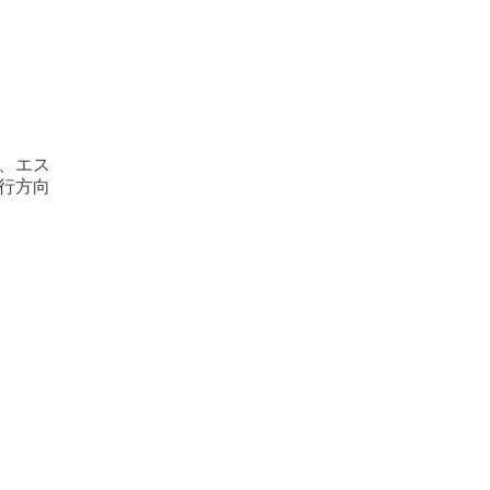
、エス
行方向