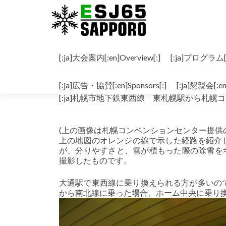
コンテンツへスキップ
[:ja]大会案内[:en]Overview[:]
[:ja]プログラム[:e
[:ja]札幌コンベンションセンターへの道[:en
[:ja]広告・協賛[:en]Sponsors[:]
[:ja]懇親会[:en
[:ja]札幌市地下鉄東西線 東札幌駅から札
(上の画像は札幌コンベンションセンター提供
上の地図のオレンジの線で示した経路を紹介
が、分りやすさと、雪が積もった際の除雪を考
撮影したものです。
大通駅で東西線に乗り換えられる方が多いので
から南北線に乗った場合、ホーム中央に乗り