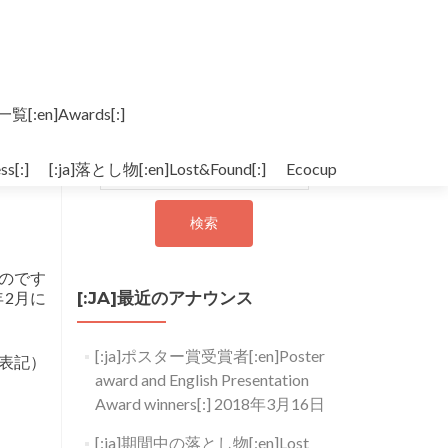
一覧[:en]Awards[:]
[:]
[:ja]検索[:en]Search[:]
s[:]
[:ja]落とし物[:en]Lost&Found[:]
検索:
Ecocup
のです
2月に
[:JA]最近のアナウンス
[:ja]ポスター賞受賞者[:en]Poster
表記）
award and English Presentation
Award winners[:]
2018年3月16日
[:ja]期間中の落とし物[:en]Lost