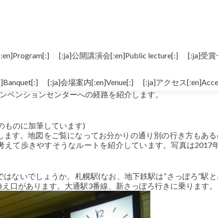
n]Program[:]
[:ja]公開講演会[:en]Public lecture[:]
[:ja]受賞
]Road to Sapporo Convention Center
]Banquet[:]
[:ja]会場案内[:en]Venue[:]
[:ja]アクセス[:en]Acces
幌コンベンションセンターへの経路を紹介します。
のものに加筆しています)
します。地図をご覧になってお分かりの通り別の行き方もある
えて歩きやすそうなルートを紹介しています。写真は2017年
はないでしょうか。札幌駅(なお、地下鉄駅は”さっぽろ”駅と
換え口があります。大通駅3番線、新さっぽろ行きに乗ります。