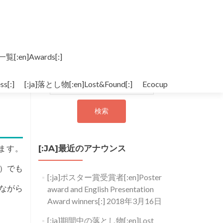
一覧[:en]Awards[:]
[:ja]検索[:en]Search[:]
s[:]
[:ja]落とし物[:en]Lost&Found[:]
検索:
Ecocup
ます。
[:JA]最近のアナウンス
）でも
[:ja]ポスター賞受賞者[:en]Poster
ながら
award and English Presentation
Award winners[:]
2018年3月16日
[:ja]期間中の落とし物[:en]Lost