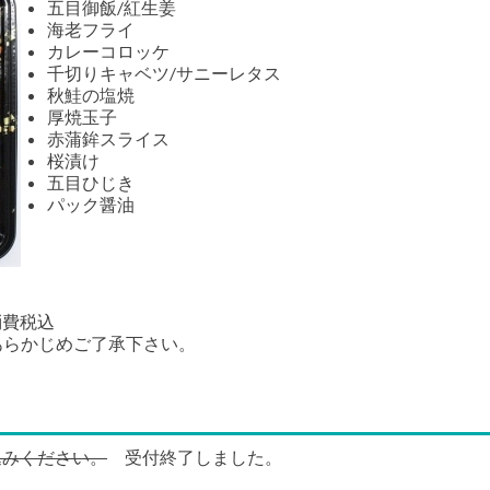
五目御飯/紅生姜
海老フライ
カレーコロッケ
千切りキャベツ/サニーレタス
秋鮭の塩焼
厚焼玉子
赤蒲鉾スライス
桜漬け
五目ひじき
パック醤油
消費税込
あらかじめご了承下さい。
申し込みください。
受付終了しました。