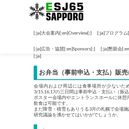
コンテンツへスキップ
[:ja]大会案内[:en]Overview[:]
[:ja]プログラム[:e
[:ja]お弁当[:en]Lunchbox[:]
[:ja]広告・協賛[:en]Sponsors[:]
[:ja]懇親会[:en
[:ja]
お弁当（事前申込・支払）販売
会場内および周辺には食事場所が少ないた
3/15,16,17の三日間は事前申込・支払い
ポスター会場内やエントランスホールに休憩
飲食は可能です。
まだ降雪・積雪もありうる3月の札幌で会場
研究議論を沸かせてはいかがでしょうか。