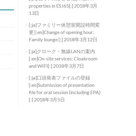
properties in ESJ65[:]
2018年3月
13日
[:ja]ファミリー休憩室開設時間変
更 [:en]Change of opening hour:
Family lounge [:]
2018年3月12日
[:ja]クローク・無線LANの案内
[:en]On-site services: Cloakroom
and WIFI[:]
2018年3月7日
[:ja]口頭発表ファイルの登録
[:en]Submission of presentation
file for oral session (including EPA)
[:]
2018年3月5日