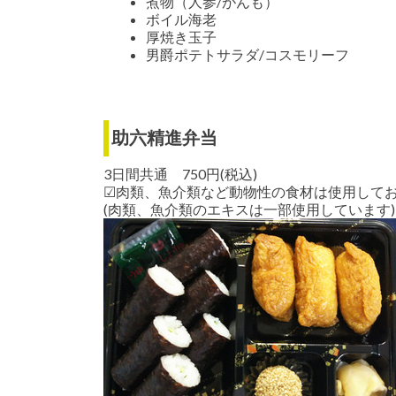
煮物（人参/がんも）
ボイル海老
厚焼き玉子
男爵ポテトサラダ/コスモリーフ
助六精進弁当
3日間共通 750円(税込)
☑肉類、魚介類など動物性の食材は使用して
(肉類、魚介類のエキスは一部使用しています)