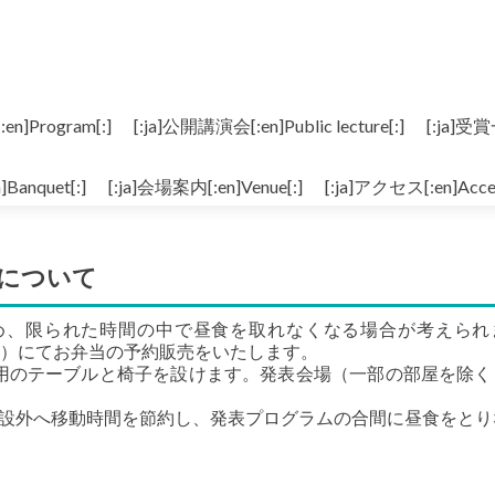
n]Program[:]
[:ja]公開講演会[:en]Public lecture[:]
[:ja]受賞
]Banquet[:]
[:ja]会場案内[:en]Venue[:]
[:ja]アクセス[:en]Acces
について
め、限られた時間の中で昼食を取れなくなる場合が考えられ
（振込）にてお弁当の予約販売をいたします。
用のテーブルと椅子を設けます。発表会場（一部の部屋を除く
施設外へ移動時間を節約し、発表プログラムの合間に昼食をとり